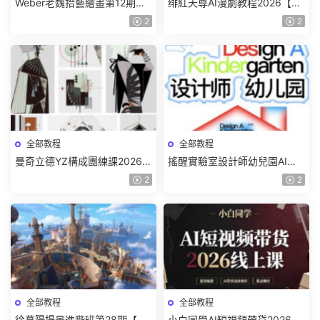
Weber老魏拾藝繪畫第12期角
绯紅天尊AI漫劇教程2026【畫
色特訓班【畫質不錯隻有視
質一般有課件】
2
2
頻】
全部教程
全部教程
曼奇立德YZ構成團練課2026年
搖醒實驗室設計師幼兒園AI軟
8月已結課【畫質高清有課件】
件基礎課2025【畫質不錯有素
2
2
材】
全部教程
全部教程
徐慕陽場景進階班第28期【畫
小白同學AI短視頻帶貨2026線