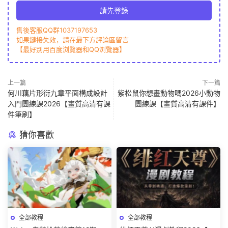
請先登錄
售後客服QQ群1037197653
如果鏈接失效，請在最下方評論區留言
【最好别用百度浏覽器和QQ浏覽器】
上一篇
下一篇
何川藕片形衍九章平面構成設計
紫松鼠你想畫動物嗎2026小動物
入門團練課2026【畫質高清有課
團練課【畫質高清有課件】
件筆刷】
猜你喜歡
全部教程
全部教程