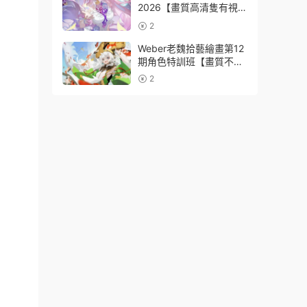
2026【畫質高清隻有視
頻】
2
Weber老魏拾藝繪畫第12
期角色特訓班【畫質不錯
隻有視頻】
2