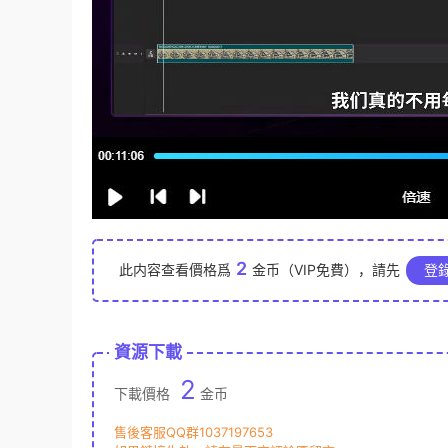
2
此内容查看價格爲
金币（VIP免費），請先
登
資源下載
2
下載價格
金币
售後客服QQ群1037197653