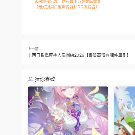
如果鏈接失效，請在最下方評論區留言
【最好别用百度浏覽器和QQ浏覽器】
上一篇
卡西日系僞厚塗人像團練2026【畫質高清有課件筆刷】
猜你喜歡