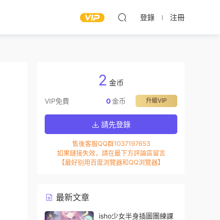
登錄
注冊
2
金币
VIP免費
0
金币
升級VIP
請先登錄
售後客服QQ群1037197653
如果鏈接失效，請在最下方評論區留言
【最好别用百度浏覽器和QQ浏覽器】
最新文章
isho少女半身插圖團練課