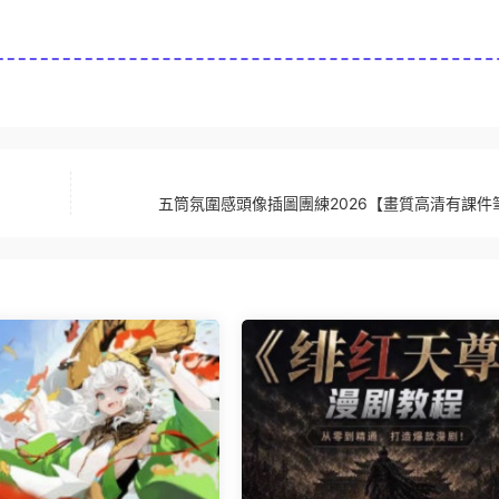
五筒氛圍感頭像插圖團練2026【畫質高清有課件