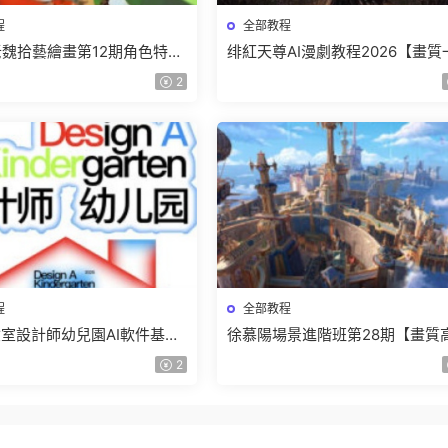
程
全部教程
r老魏拾藝繪畫第12期角色特訓
绯紅天尊AI漫劇教程2026【畫質
質不錯隻有視頻】
有課件】
2
程
全部教程
室設計師幼兒園AI軟件基礎
徐慕陽場景進階班第28期【畫質
5【畫質不錯有素材】
有資料】
2