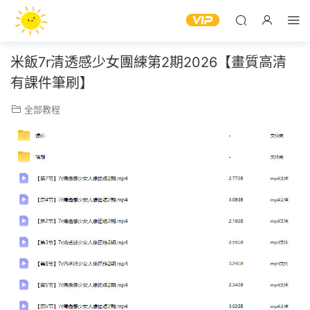
米飯7r清透感少女團練第2期2026【畫質高清
有課件筆刷】
全部教程