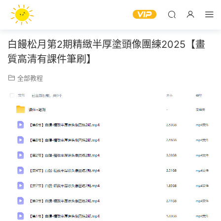
白饅松月第2期精緻半厚塗頭像團練2025【畫
質高清有課件筆刷】
全部教程