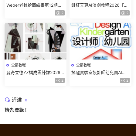
Weber老魏拾藝繪畫第12期角
绯紅天尊AI漫劇教程2026【畫
色特訓班【畫質不錯隻有視
質一般有課件】
2
2
頻】
全部教程
全部教程
曼奇立德YZ構成團練課2026年
搖醒實驗室設計師幼兒園AI軟
8月已結課【畫質高清有課件】
件基礎課2025【畫質不錯有素
2
2
材】
評論
0
請先
登錄
！