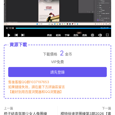
資源下載
2
下載價格
金币
VIP免費
請先登錄
售後客服QQ群1037197653
如果鏈接失效，請在最下方評論區留言
【最好别用百度浏覽器和QQ浏覽器】
上一篇
下一篇
梧子結青氛圍少女人像團練
模特徐速塗團練第3期2026【畫