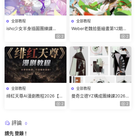
全部教程
全部教程
isho少女半身插圖團練課
Weber老魏拾藝繪畫第12期角
2026【畫質高清隻有視頻】
色特訓班【畫質不錯隻有視
2
2
頻】
全部教程
全部教程
绯紅天尊AI漫劇教程2026【畫
曼奇立德YZ構成團練課2026年
質一般有課件】
8月已結課【畫質高清有課件】
2
2
評論
0
請先
登錄
！