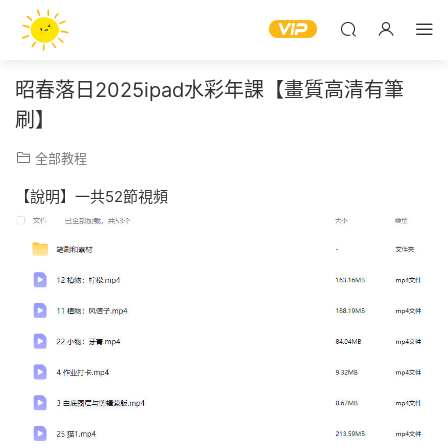
昭春落日2025ipad水彩年課【畫質高清有筆
刷】
全部教程
【說明】一共52節視頻