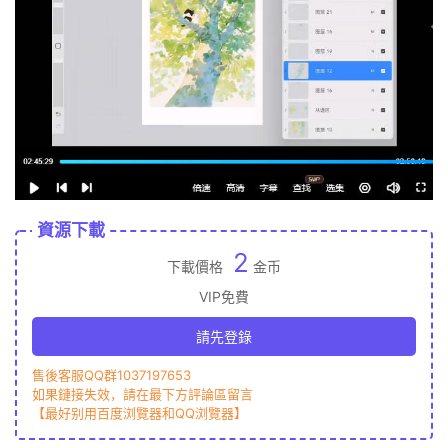
資源下載
2
下載價格
金币
VIP免費
請先登錄
售後客服QQ群1037197653
如果鏈接失效，請在最下方評論區留言
【最好别用百度浏覽器和QQ浏覽器】