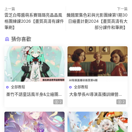
上一篇
下一篇
雲芝白莓醬萌系賽璐璐亮晶晶風
饑餓聚集色彩與光影團練第1期30
格團練課2026【畫質高清有課件
日繪畫計劃2024【畫質高清有大
筆刷】
部分課件和筆刷】
猜你喜歡
全部教程
全部教程
墨竹不語童話風半身&立繪團練
大象學長AI導演直播訓練營第4
課2026【畫質高清有課件筆
期2026【畫質高清有資料】
2
2
刷】