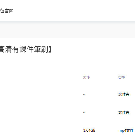
留言闆
質高清有課件筆刷】