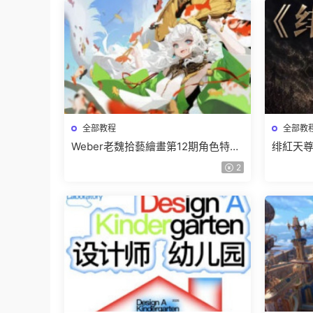
全部教程
全部教
Weber老魏拾藝繪畫第12期角色特訓
绯紅天尊
班【畫質不錯隻有視頻】
有課件
2