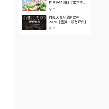
期角色特訓班【畫質不錯
隻有視頻】
2
绯紅天尊AI漫劇教程
2026【畫質一般有課件】
2