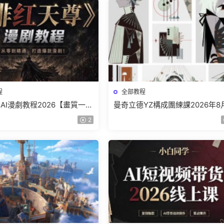
程
全部教程
AI漫劇教程2026【畫質一般
曼奇立德YZ構成團練課2026年8
】
結課【畫質高清有課件】
2