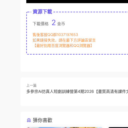
資源下載
2
下載價格
金币
售後客服QQ群1037197653
如果鏈接失效，請在最下方評論區留言
【最好别用百度浏覽器和QQ浏覽器】
上一篇
多參宗Ai仿真人短劇訓練營第4期2026【畫質高清有課件
猜你喜歡