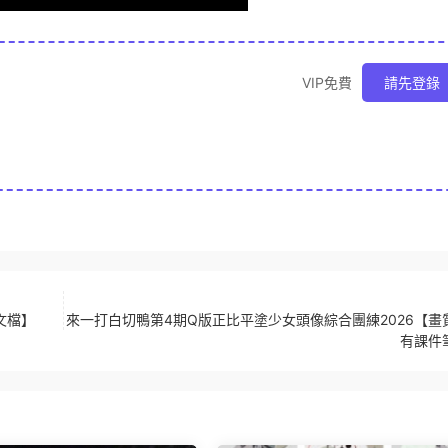
VIP免費
請先登錄
文檔】
來一打白切鴨第4期Q版正比平塗少女頭像綜合團練2026【畫
有課件