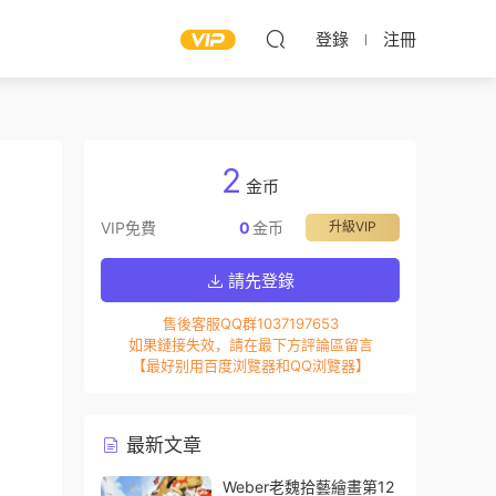
登錄
注冊
2
金币
VIP免費
0
金币
升級VIP
請先登錄
售後客服QQ群1037197653
如果鏈接失效，請在最下方評論區留言
【最好别用百度浏覽器和QQ浏覽器】
最新文章
Weber老魏拾藝繪畫第12