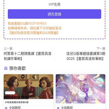
VIP免費
請先登錄
售後客服QQ群1037197653
如果鏈接失效，請在最下方評論區留言
【最好别用百度浏覽器和QQ浏覽器】
上一篇
下一篇
阿策第十二期頭像課【畫質高清
佳兒Q版專題插畫課第3期
有課件筆刷】
2025【畫質高清有筆刷】
猜你喜歡
全部教程
全部教程