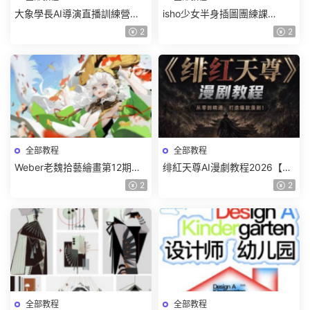
大象學長AI導演直播訓練營第4
isho少女半身插圖團練課
期2026【畫質高清有資料】
2026【畫質高清隻有視頻】
2
2
全部教程
全部教程
Weber老魏拾藝繪畫第12期角
绯紅天尊AI漫劇教程2026【畫
色特訓班【畫質不錯隻有視
質一般有課件】
2
2
頻】
全部教程
全部教程