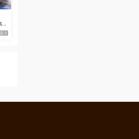
高清
2
！