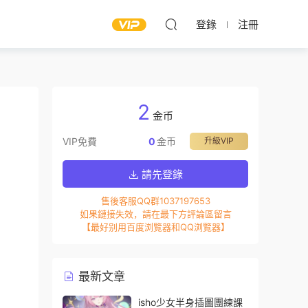
登錄
注冊
2
金币
VIP免費
0
金币
升級VIP
請先登錄
售後客服QQ群1037197653
如果鏈接失效，請在最下方評論區留言
【最好别用百度浏覽器和QQ浏覽器】
最新文章
isho少女半身插圖團練課