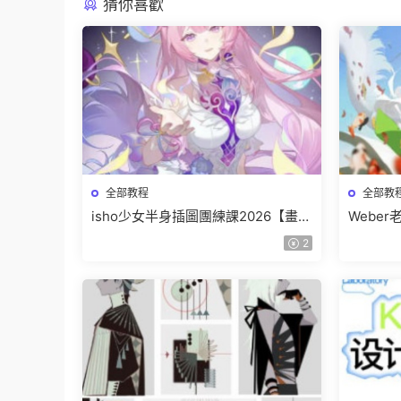
猜你喜歡
全部教程
全部教
isho少女半身插圖團練課2026【畫質
Webe
高清隻有視頻】
班【畫
2