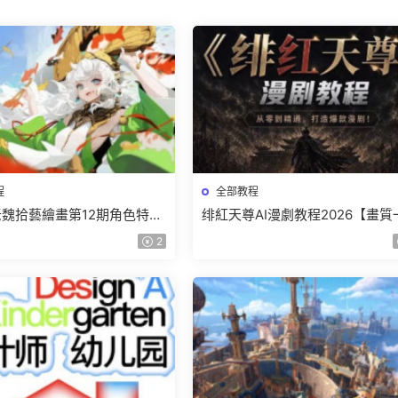
程
全部教程
r老魏拾藝繪畫第12期角色特訓
绯紅天尊AI漫劇教程2026【畫質
質不錯隻有視頻】
有課件】
2