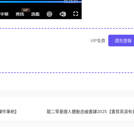
VIP免費
請先登錄
有課件筆刷】
龍二零基礎人體動态繪畫課2025【畫質高清有