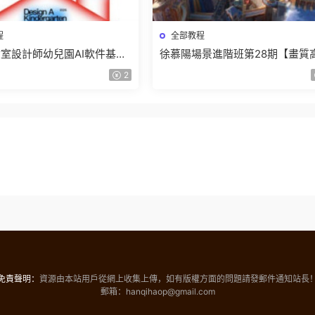
程
全部教程
室設計師幼兒園AI軟件基礎
徐慕陽場景進階班第28期【畫質
5【畫質不錯有素材】
有資料】
2
免責聲明：
資源由本站用戶從網上收集上傳，如有版權方面的問題請發郵件通知站長
郵箱：hanqihaop@gmail.com