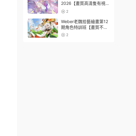
2026【畫質高清隻有視
頻】
2
Weber老魏拾藝繪畫第12
期角色特訓班【畫質不錯
隻有視頻】
2