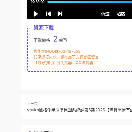
資源下載
2
下載價格
金币
售後客服QQ群1037197653
如果鏈接失效，請在最下方評論區留言
【最好别用百度浏覽器和QQ浏覽器】
上一篇
youko風格化半厚塗氛圍系統課第6期2026【畫質高清