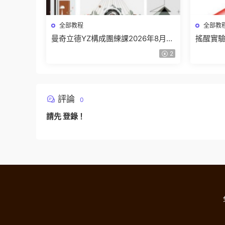
全部教程
全部教
曼奇立德YZ構成團練課2026年8月已
搖醒實驗
結課【畫質高清有課件】
課202
2
評論
0
請先
登錄
！