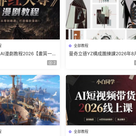
程
全部教程
AI漫劇教程2026【畫質一般
曼奇立德YZ構成團練課2026年8
】
結課【畫質高清有課件】
2
程
全部教程