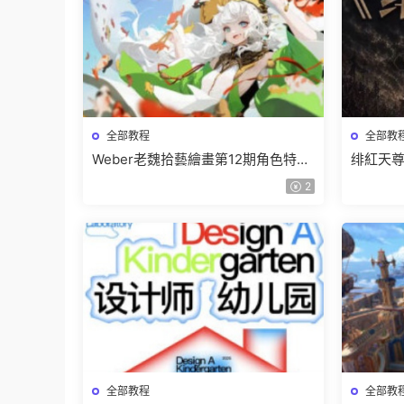
全部教程
全部教
Weber老魏拾藝繪畫第12期角色特訓
绯紅天尊
班【畫質不錯隻有視頻】
有課件
2
全部教程
全部教