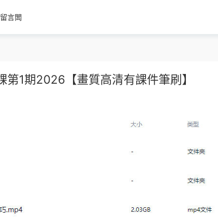
留言闆
第1期2026【畫質高清有課件筆刷】