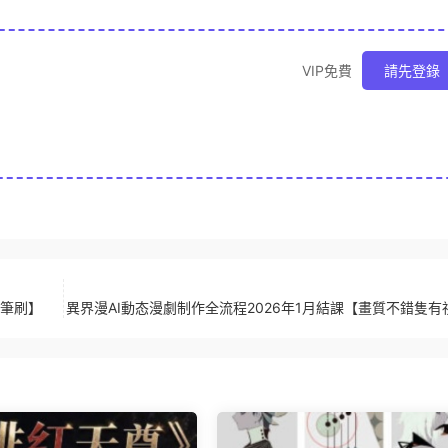
VIP免費
請先登錄
件筆刷】
異界漫AI動态漫劇制作全流程2026年1月結課【畫質不錯隻有