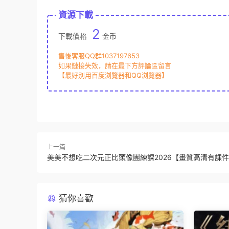
資源下載
2
下載價格
金币
售後客服QQ群1037197653
如果鏈接失效，請在最下方評論區留言
【最好别用百度浏覽器和QQ浏覽器】
上一篇
美美不想吃二次元正比頭像團練課2026【畫質高清有課
猜你喜歡