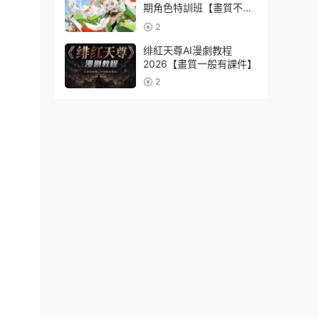
期角色特訓班【畫質不錯
隻有視頻】
2
绯紅天尊AI漫劇教程
2026【畫質一般有課件】
2