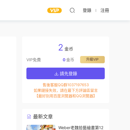
登錄
注冊
2
金币
VIP免費
0
金币
升級VIP
請先登錄
售後客服QQ群1037197653
如果鏈接失效，請在最下方評論區留言
【最好别用百度浏覽器和QQ浏覽器】
最新文章
Weber老魏拾藝繪畫第12