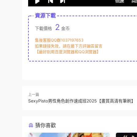
資源下載
2
下載價格
金币
售後客服QQ群1037197653
如果鏈接失效，請在最下方評論區留言
【最好别用百度浏覽器和QQ浏覽器】
上一篇
SexyPisto男性角色創作速成班2025【畫質高清有筆刷】
猜你喜歡