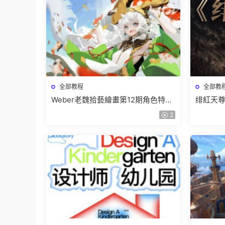
全部教程
全部教
Weber老魏拾藝繪畫第12期角色特訓
绯紅天尊
班【畫質不錯隻有視頻】
有課件
2