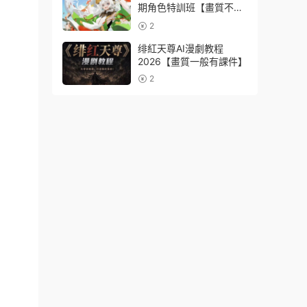
期角色特訓班【畫質不錯
隻有視頻】
2
绯紅天尊AI漫劇教程
2026【畫質一般有課件】
2