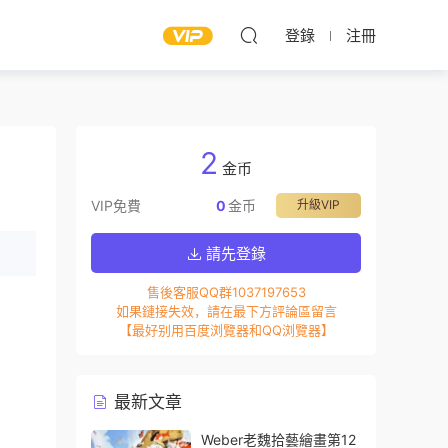
登錄
注冊
2
金币
VIP免費
0
金币
升級VIP
請先登錄
售後客服QQ群1037197653
如果鏈接失效，請在最下方評論區留言
【最好别用百度浏覽器和QQ浏覽器】
最新文章
Weber老魏拾藝繪畫第12