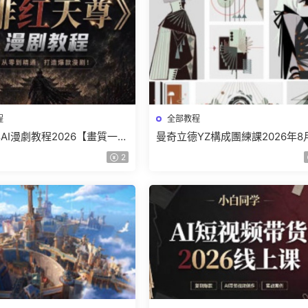
程
全部教程
AI漫劇教程2026【畫質一般
曼奇立德YZ構成團練課2026年8
】
結課【畫質高清有課件】
2