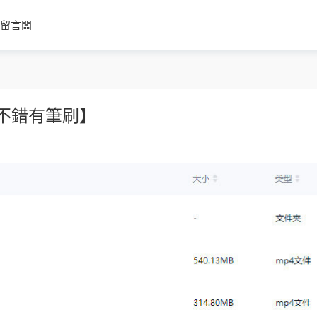
留言闆
質不錯有筆刷】