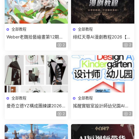
全部教程
全部教程
Weber老魏拾藝繪畫第12期角
绯紅天尊AI漫劇教程2026【畫
色特訓班【畫質不錯隻有視
質一般有課件】
2
2
頻】
全部教程
全部教程
曼奇立德YZ構成團練課2026年
搖醒實驗室設計師幼兒園AI軟
8月已結課【畫質高清有課件】
件基礎課2025【畫質不錯有素
2
2
材】