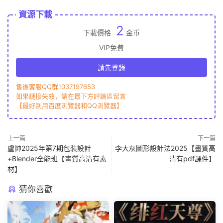
資源下載
2
下載價格
金币
VIP免費
請先登錄
售後客服QQ群1037197653
如果鏈接失效，請在最下方評論區留言
【最好别用百度浏覽器和QQ浏覽器】
上一篇
下一篇
盧帥2025年第7期包裝設計
李大灰圖形設計法2025【畫質高
+Blender全能班【畫質高清有素
清有pdf課件】
材】
猜你喜歡