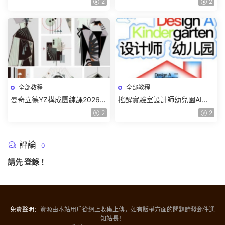
2
2
頻】
全部教程
全部教程
曼奇立德YZ構成團練課2026年
搖醒實驗室設計師幼兒園AI軟
8月已結課【畫質高清有課件】
件基礎課2025【畫質不錯有素
2
2
材】
評論
0
請先
登錄
！
免責聲明：
資源由本站用戶從網上收集上傳，如有版權方面的問題請發郵件通
知站長！