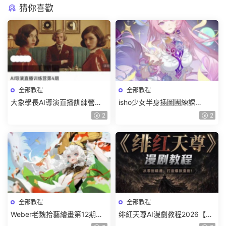
猜你喜歡
全部教程
全部教程
大象學長AI導演直播訓練營第4
isho少女半身插圖團練課
期2026【畫質高清有資料】
2026【畫質高清隻有視頻】
2
2
全部教程
全部教程
Weber老魏拾藝繪畫第12期角
绯紅天尊AI漫劇教程2026【畫
色特訓班【畫質不錯隻有視
質一般有課件】