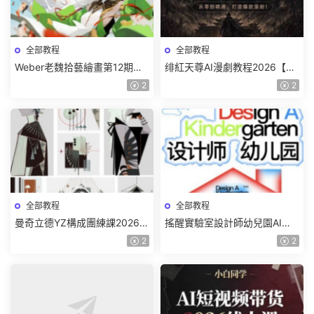
全部教程
全部教程
Weber老魏拾藝繪畫第12期角
绯紅天尊AI漫劇教程2026【畫
色特訓班【畫質不錯隻有視
質一般有課件】
2
2
頻】
全部教程
全部教程
曼奇立德YZ構成團練課2026年
搖醒實驗室設計師幼兒園AI軟
8月已結課【畫質高清有課件】
件基礎課2025【畫質不錯有素
2
2
材】