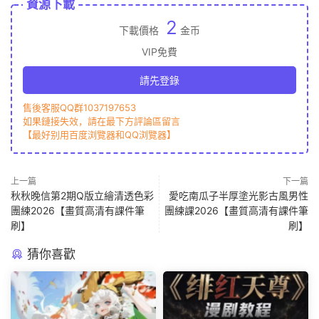
資源下載
2
下載價格
金币
VIP免費
請先登錄
售後客服QQ群1037197653
如果鏈接失效，請在最下方評論區留言
【最好别用百度浏覽器和QQ浏覽器】
上一篇
下一篇
秋秋晚信第2期Q版立繪清透色彩
愛吃南瓜子半厚塗光影古風男性
團練2026【畫質高清有課件筆
團練課2026【畫質高清有課件筆
刷】
刷】
猜你喜歡