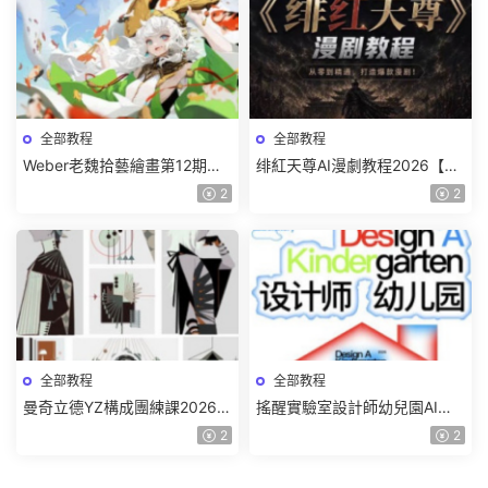
全部教程
全部教程
Weber老魏拾藝繪畫第12期角
绯紅天尊AI漫劇教程2026【畫
色特訓班【畫質不錯隻有視
質一般有課件】
2
2
頻】
全部教程
全部教程
曼奇立德YZ構成團練課2026年
搖醒實驗室設計師幼兒園AI軟
8月已結課【畫質高清有課件】
件基礎課2025【畫質不錯有素
2
2
材】