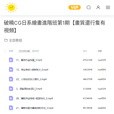
破曉CG日系繪畫進階班第1期【畫質還行隻有
視頻】
全部教程