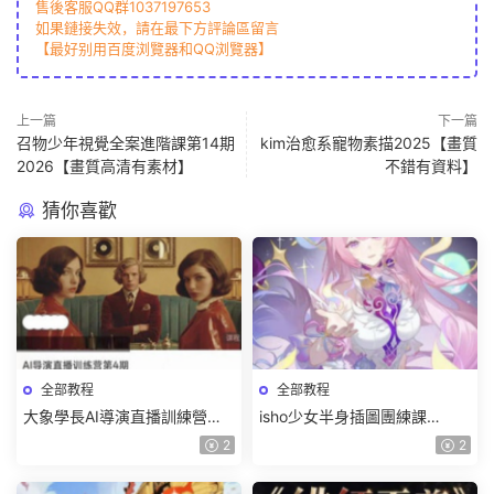
售後客服QQ群1037197653
如果鏈接失效，請在最下方評論區留言
【最好别用百度浏覽器和QQ浏覽器】
上一篇
下一篇
召物少年視覺全案進階課第14期
kim治愈系寵物素描2025【畫質
2026【畫質高清有素材】
不錯有資料】
猜你喜歡
全部教程
全部教程
大象學長AI導演直播訓練營第4
isho少女半身插圖團練課
期2026【畫質高清有資料】
2026【畫質高清隻有視頻】
2
2