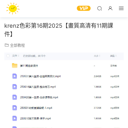
krenz色彩第16期2025【畫質高清有11期課
件】
全部教程