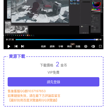
資源下載
2
下載價格
金币
VIP免費
請先登錄
售後客服QQ群1037197653
如果鏈接失效，請在最下方評論區留言
【最好别用百度浏覽器和QQ浏覽器】