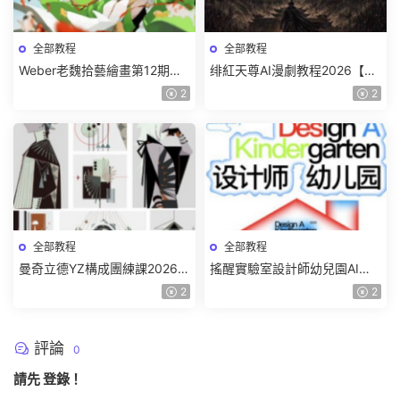
全部教程
全部教程
Weber老魏拾藝繪畫第12期角
绯紅天尊AI漫劇教程2026【畫
色特訓班【畫質不錯隻有視
質一般有課件】
2
2
頻】
全部教程
全部教程
曼奇立德YZ構成團練課2026年
搖醒實驗室設計師幼兒園AI軟
8月已結課【畫質高清有課件】
件基礎課2025【畫質不錯有素
2
2
材】
評論
0
請先
登錄
！