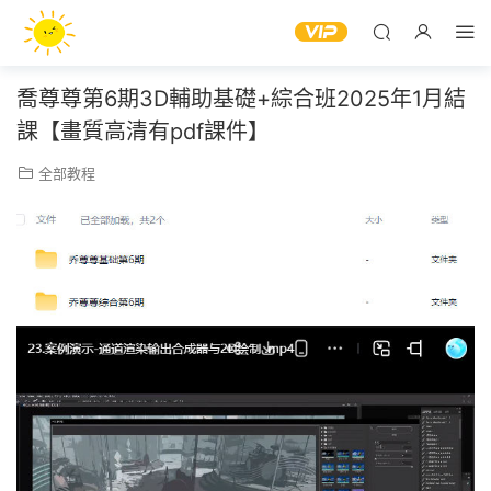
喬尊尊第6期3D輔助基礎+綜合班2025年1月結
課【畫質高清有pdf課件】
全部教程