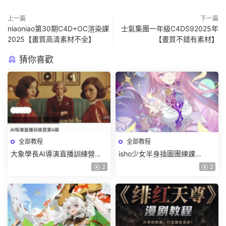
上一篇
下一篇
niaoniao第30期C4D+OC渲染課
士氣集團一年級C4DS92025年
2025【畫質高清素材不全】
【畫質不錯有素材】
猜你喜歡
全部教程
全部教程
大象學長AI導演直播訓練營第4
isho少女半身插圖團練課
期2026【畫質高清有資料】
2026【畫質高清隻有視頻】
2
2