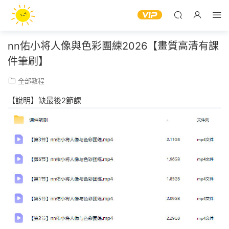
nn佑小将人像與色彩團練2026【畫質高清有課
件筆刷】
全部教程
【說明】缺最後2節課