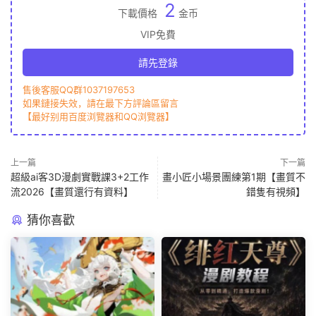
2
下載價格
金币
VIP免費
請先登錄
售後客服QQ群1037197653
如果鏈接失效，請在最下方評論區留言
【最好别用百度浏覽器和QQ浏覽器】
上一篇
下一篇
超級ai客3D漫劇實戰課3+2工作
畫小匠小場景團練第1期【畫質不
流2026【畫質還行有資料】
錯隻有視頻】
猜你喜歡