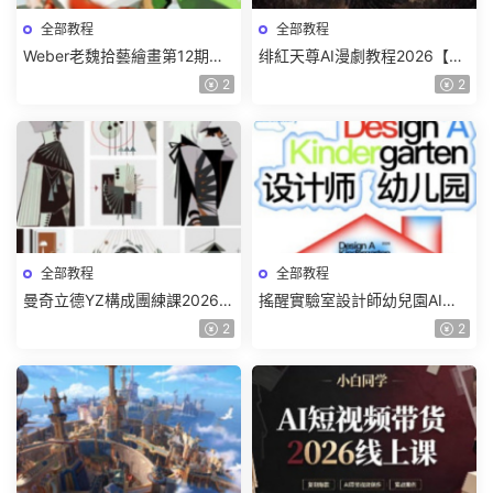
全部教程
全部教程
Weber老魏拾藝繪畫第12期角
绯紅天尊AI漫劇教程2026【畫
色特訓班【畫質不錯隻有視
質一般有課件】
2
2
頻】
全部教程
全部教程
曼奇立德YZ構成團練課2026年
搖醒實驗室設計師幼兒園AI軟
8月已結課【畫質高清有課件】
件基礎課2025【畫質不錯有素
2
2
材】