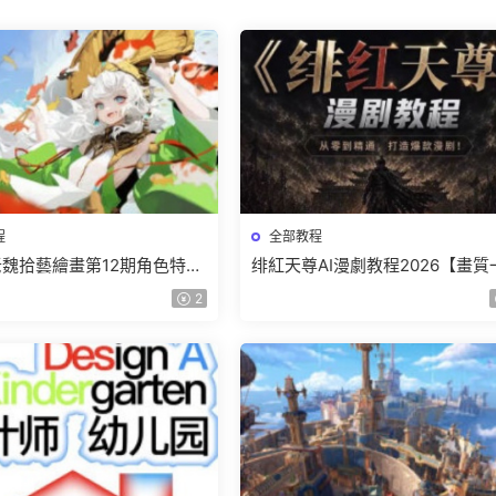
程
全部教程
r老魏拾藝繪畫第12期角色特訓
绯紅天尊AI漫劇教程2026【畫質
質不錯隻有視頻】
有課件】
2