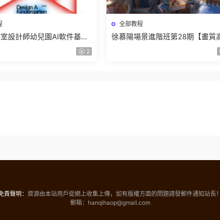
程
全部教程
室設計師幼兒園AI軟件基礎
徐慕陽場景進階班第28期【畫質
5【畫質不錯有素材】
有資料】
2
免責聲明：
資源由本站用戶從網上收集上傳，如有版權方面的問題請發郵件通知站長
郵箱：hanqihaop@gmail.com