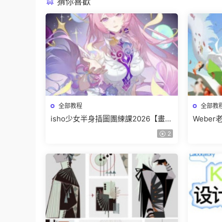
猜你喜歡
全部教程
全部教
isho少女半身插圖團練課2026【畫質
Webe
高清隻有視頻】
班【畫
2