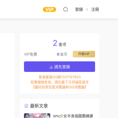
登錄
注冊
2
金币
VIP免費
0
金币
升級VIP
請先登錄
售後客服QQ群1037197653
如果鏈接失效，請在最下方評論區留言
【最好别用百度浏覽器和QQ浏覽器】
最新文章
isho少女半身插圖團練課