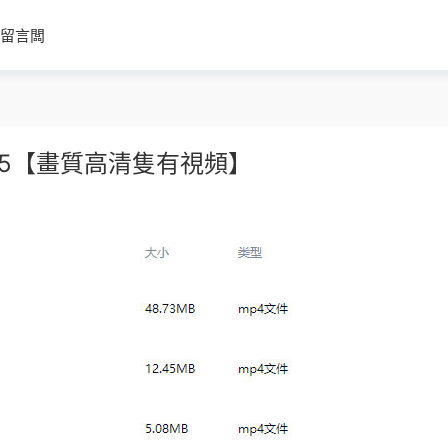
留言闆
25【畫質高清隻有視頻】