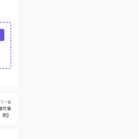
下一篇
課件筆
刷】