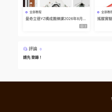
全部教程
全部教
曼奇立德YZ構成團練課2026年8月已
搖醒實驗
結課【畫質高清有課件】
課202
2
評論
0
請先
登錄
！