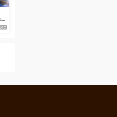
高清
2
！