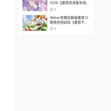
2026【畫質高清隻有視
頻】
2
Weber老魏拾藝繪畫第12
期角色特訓班【畫質不錯
隻有視頻】
2