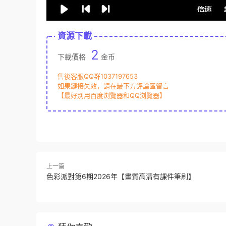
資源下載
2
下載價格
金币
售後客服QQ群1037197653
如果鏈接失效，請在最下方評論區留言
【最好别用百度浏覽器和QQ浏覽器】
上一篇
色彩派對第6期2026年【畫質高清有課件筆刷】