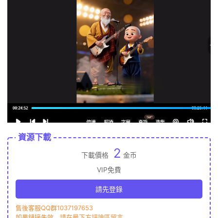
資源下載
2
下載價格
金币
VIP免費
請先登錄
售後客服QQ群1037197653
如果鏈接失效，請在最下方評論區留言