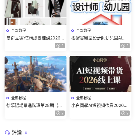
全部教程
全部教程
曼奇立德YZ構成團練課2026年
搖醒實驗室設計師幼兒園AI軟
8月已結課【畫質高清有課件】
件基礎課2025【畫質不錯有素
2
2
材】
全部教程
全部教程
徐慕陽場景進階班第28期【畫
小白同學AI短視頻帶貨2026線
質高清有資料】
上課【畫質不錯有素材】
2
2
評論
0