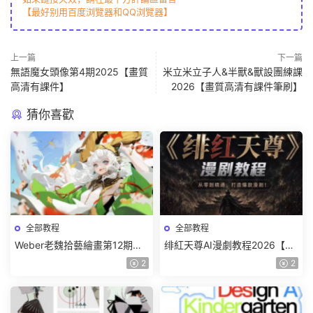
【最好别用百度浏覽器和QQ浏覽器】
上一篇
下一篇
無語魔女頭像第4期2025【畫質
米立米立子人&半獸&獸設團練課
高清有課件】
2026【畫質高清有課件筆刷】
猜你喜歡
全部教程
全部教程
Weber老魏拾藝繪畫第12期角
绯紅天尊AI漫劇教程2026【畫
色特訓班【畫質不錯隻有視
質一般有課件】
2
2
頻】