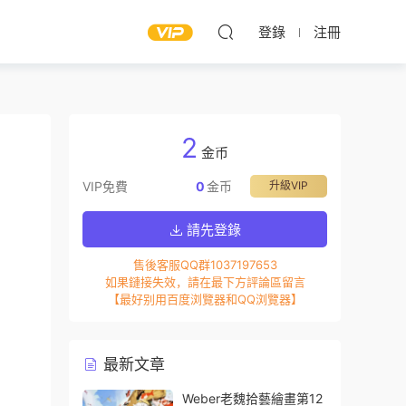
登錄
注冊
2
金币
VIP免費
0
金币
升級VIP
請先登錄
售後客服QQ群1037197653
如果鏈接失效，請在最下方評論區留言
【最好别用百度浏覽器和QQ浏覽器】
最新文章
Weber老魏拾藝繪畫第12