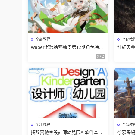
全部教程
全部教
Weber老魏拾藝繪畫第12期角色特訓
绯紅天尊
班【畫質不錯隻有視頻】
有課件
2
全部教程
全部教
搖醒實驗室設計師幼兒園AI軟件基礎
徐慕陽場