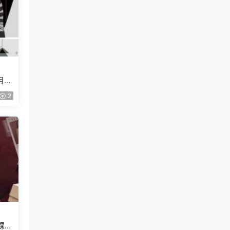
月已
2
課