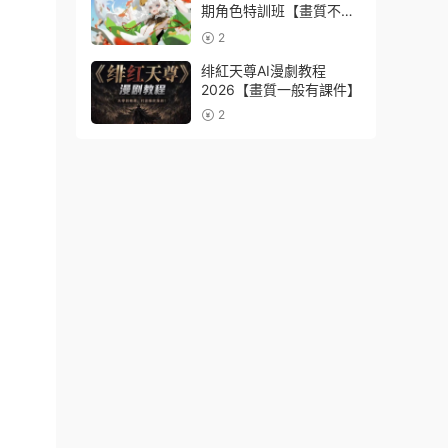
期角色特訓班【畫質不錯
隻有視頻】
2
绯紅天尊AI漫劇教程
2026【畫質一般有課件】
2