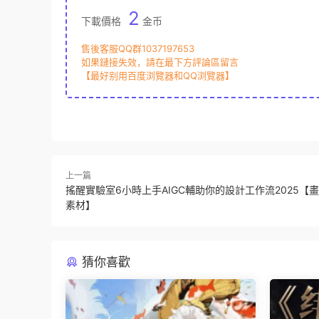
2
下載價格
金币
售後客服QQ群1037197653
如果鏈接失效，請在最下方評論區留言
【最好别用百度浏覽器和QQ浏覽器】
上一篇
搖醒實驗室6小時上手AIGC輔助你的設計工作流2025【
素材】
猜你喜歡