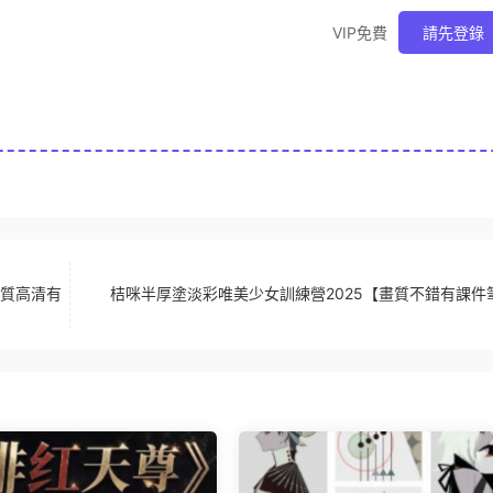
VIP免費
請先登錄
畫質高清有
桔咪半厚塗淡彩唯美少女訓練營2025【畫質不錯有課件