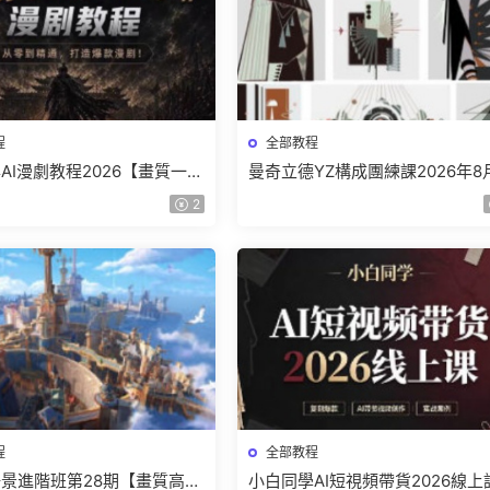
程
全部教程
AI漫劇教程2026【畫質一般
曼奇立德YZ構成團練課2026年8
】
結課【畫質高清有課件】
2
程
全部教程
景進階班第28期【畫質高清
小白同學AI短視頻帶貨2026線上