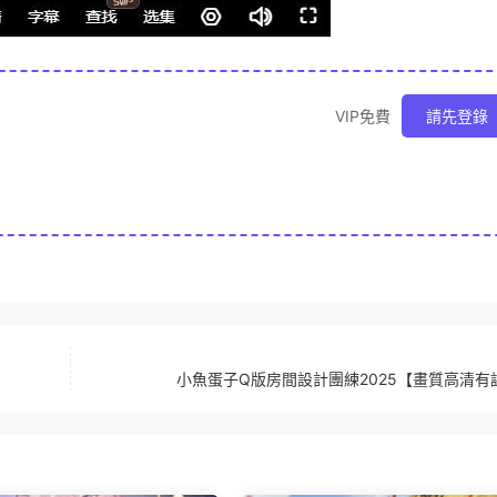
VIP免費
請先登錄
】
小魚蛋子Q版房間設計團練2025【畫質高清有