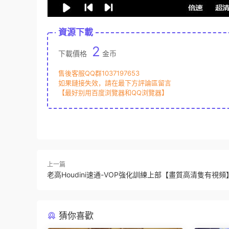
資源下載
2
下載價格
金币
售後客服QQ群1037197653
如果鏈接失效，請在最下方評論區留言
【最好别用百度浏覽器和QQ浏覽器】
上一篇
老高Houdini速通-VOP強化訓練上部【畫質高清隻有視頻
猜你喜歡