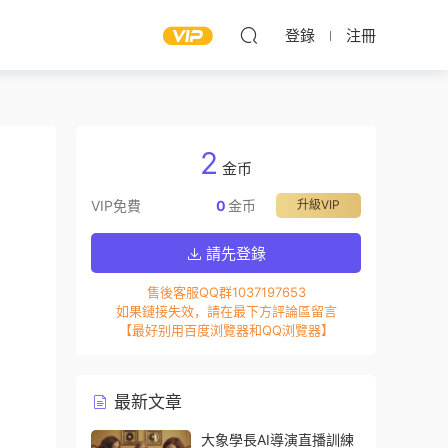
登錄
注冊
2
金币
VIP免費
0
金币
升級VIP
請先登錄
售後客服QQ群1037197653
如果鏈接失效，請在最下方評論區留言
【最好别用百度浏覽器和QQ浏覽器】
最新文章
大象學長AI導演直播訓練