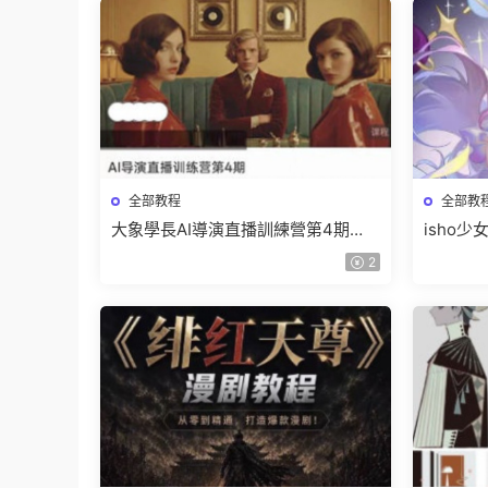
全部教程
全部教
大象學長AI導演直播訓練營第4期
isho
2026【畫質高清有資料】
高清隻
2