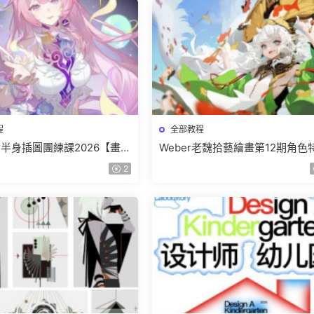
程
全部教程
少女半身插圖團練課2026【畫質
Weber老魏拾藝繪畫第12期角色
有視頻】
班【畫質不錯隻有視頻】
2