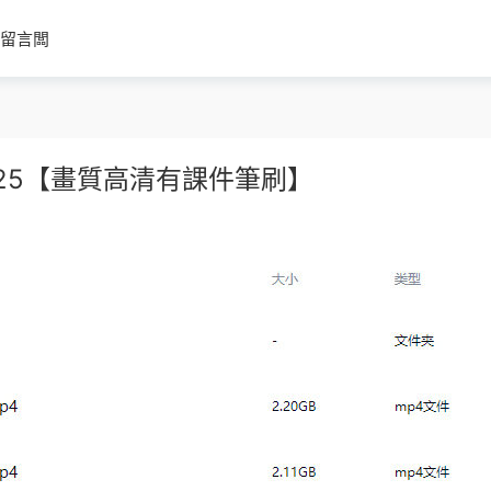
留言闆
2025【畫質高清有課件筆刷】