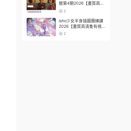
營第4期2026【畫質高清
有資料】
2
isho少女半身插圖團練課
2026【畫質高清隻有視
頻】
2