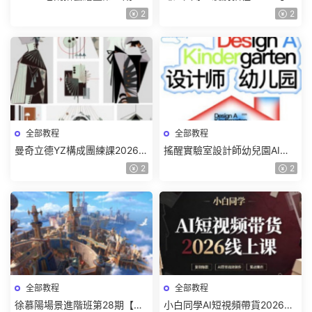
色特訓班【畫質不錯隻有視
質一般有課件】
2
2
頻】
全部教程
全部教程
曼奇立德YZ構成團練課2026年
搖醒實驗室設計師幼兒園AI軟
8月已結課【畫質高清有課件】
件基礎課2025【畫質不錯有素
2
2
材】
全部教程
全部教程
徐慕陽場景進階班第28期【畫
小白同學AI短視頻帶貨2026線