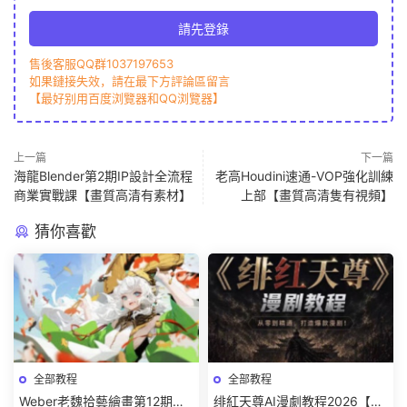
請先登錄
售後客服QQ群1037197653
如果鏈接失效，請在最下方評論區留言
【最好别用百度浏覽器和QQ浏覽器】
上一篇
下一篇
海龍Blender第2期IP設計全流程
老高Houdini速通-VOP強化訓練
商業實戰課【畫質高清有素材】
上部【畫質高清隻有視頻】
猜你喜歡
全部教程
全部教程
Weber老魏拾藝繪畫第12期角
绯紅天尊AI漫劇教程2026【畫