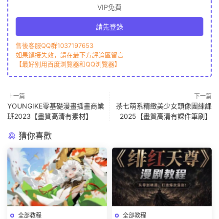
VIP免費
請先登錄
售後客服QQ群1037197653
如果鏈接失效，請在最下方評論區留言
【最好别用百度浏覽器和QQ浏覽器】
上一篇
下一篇
YOUNGIKE零基礎漫畫插畫商業
茶七萌系精緻美少女頭像團練課
班2023【畫質高清有素材】
2025【畫質高清有課件筆刷】
猜你喜歡
全部教程
全部教程