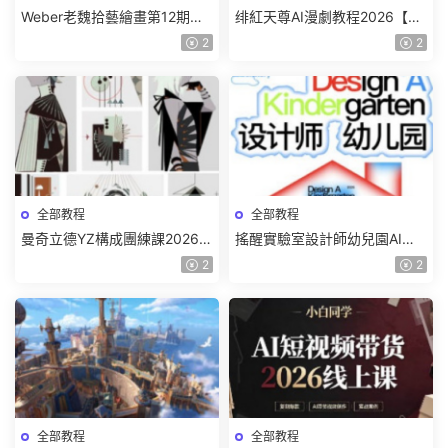
Weber老魏拾藝繪畫第12期角
绯紅天尊AI漫劇教程2026【畫
色特訓班【畫質不錯隻有視
質一般有課件】
2
2
頻】
全部教程
全部教程
曼奇立德YZ構成團練課2026年
搖醒實驗室設計師幼兒園AI軟
8月已結課【畫質高清有課件】
件基礎課2025【畫質不錯有素
2
2
材】
全部教程
全部教程