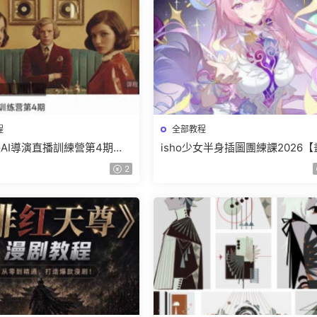
程
全部教程
AI導演直播訓練營第4期
isho少女半身插圖團練課2026
【畫質高清有資料】
高清隻有視頻】
2