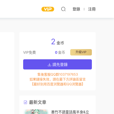
登錄
注冊
2
金币
VIP免費
0
金币
升級VIP
請先登錄
售後客服QQ群1037197653
如果鏈接失效，請在最下方評論區留言
【最好别用百度浏覽器和QQ浏覽器】
最新文章
墨竹不語童話風半身&立