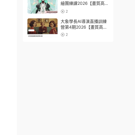
繪團練課2026【畫質高清
有課件筆刷】
2
大象學長AI導演直播訓練
營第4期2026【畫質高清
有資料】
2