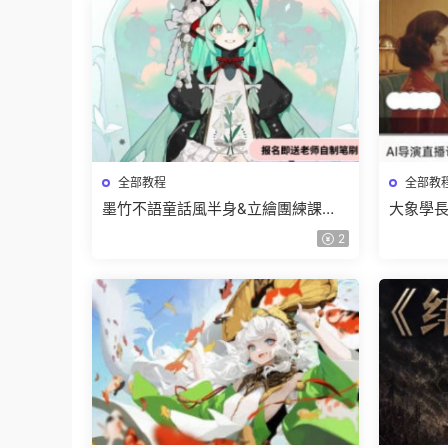
全部教程
全部教
墨竹不語童話風半身&立繪團練課
大象學長
2026【畫質高清有課件筆刷】
2026
2