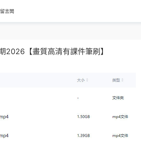
留言闆
期2026【畫質高清有課件筆刷】