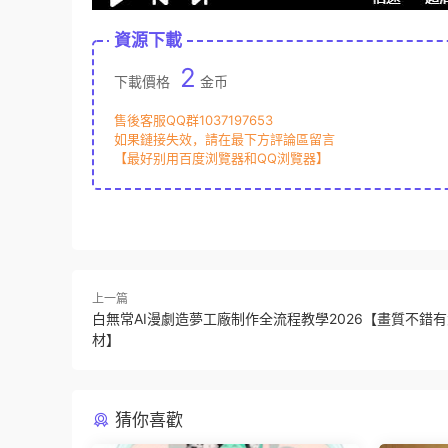
資源下載
2
下載價格
金币
售後客服QQ群1037197653
如果鏈接失效，請在最下方評論區留言
【最好别用百度浏覽器和QQ浏覽器】
上一篇
白無常AI漫劇造夢工廠制作全流程教學2026【畫質不錯
材】
猜你喜歡