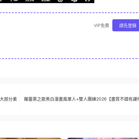
VIP免費
請先登錄
有大部分素
羅蕾萊之歌黑白漫畫風單人+雙人團練2026【畫質不錯有課