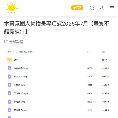
木甯氛圍人物插畫專項課2025年7月【畫質不
錯有課件】
全部教程