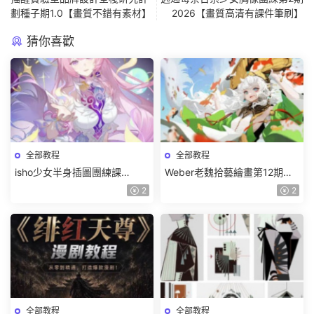
劃種子期1.0【畫質不錯有素材】
2026【畫質高清有課件筆刷】
猜你喜歡
全部教程
全部教程
isho少女半身插圖團練課
Weber老魏拾藝繪畫第12期角
2026【畫質高清隻有視頻】
色特訓班【畫質不錯隻有視
2
2
頻】
全部教程
全部教程