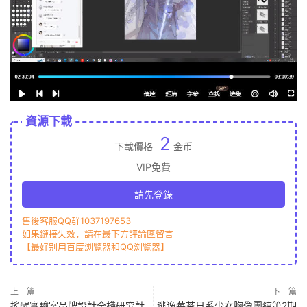
資源下載
2
下載價格
金币
VIP免費
請先登錄
售後客服QQ群1037197653
如果鏈接失效，請在最下方評論區留言
【最好别用百度浏覽器和QQ浏覽器】
上一篇
下一篇
搖醒實驗室品牌設計全棧研究計
逃逸莓茶日系少女胸像團練第2期