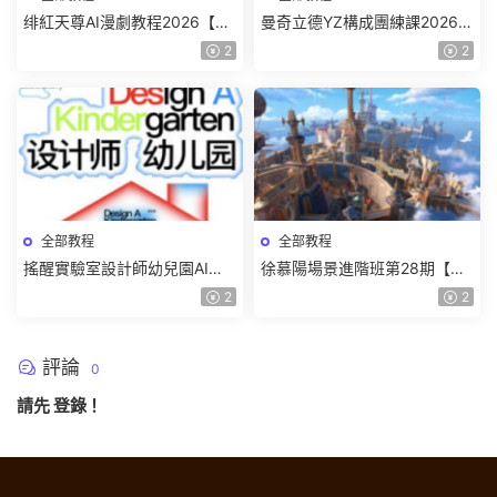
绯紅天尊AI漫劇教程2026【畫
曼奇立德YZ構成團練課2026年
質一般有課件】
8月已結課【畫質高清有課件】
2
2
全部教程
全部教程
搖醒實驗室設計師幼兒園AI軟
徐慕陽場景進階班第28期【畫
件基礎課2025【畫質不錯有素
質高清有資料】
2
2
材】
評論
0
請先
登錄
！