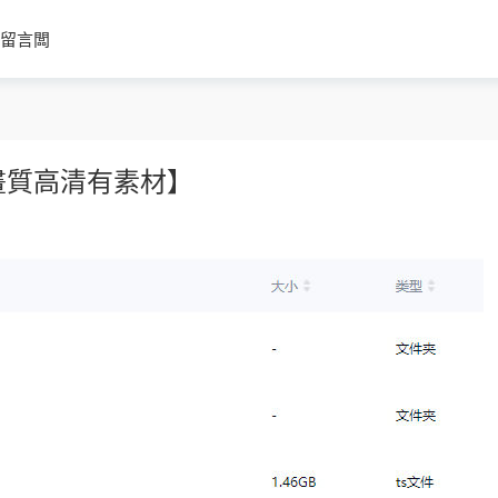
留言闆
畫質高清有素材】