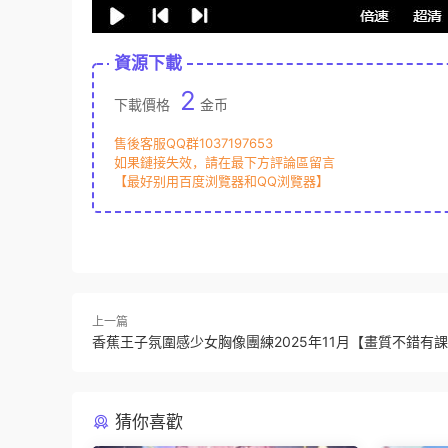
資源下載
2
下載價格
金币
售後客服QQ群1037197653
如果鏈接失效，請在最下方評論區留言
【最好别用百度浏覽器和QQ浏覽器】
上一篇
香蕉王子氛圍感少女胸像團練2025年11月【畫質不錯有
猜你喜歡