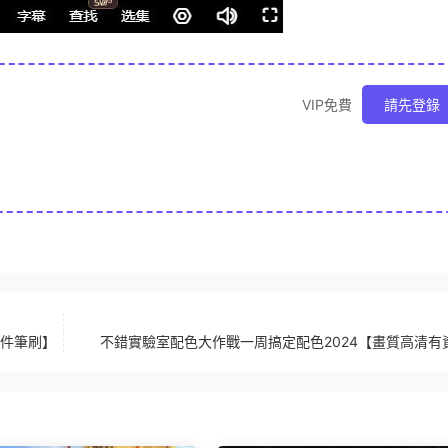
VIP免費
請先登錄
課件筆刷】
不錯實驗室配色大作戰一周搞定配色2024【畫質高清有