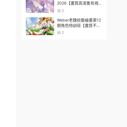
2026【畫質高清隻有視
頻】
2
Weber老魏拾藝繪畫第12
期角色特訓班【畫質不錯
隻有視頻】
2