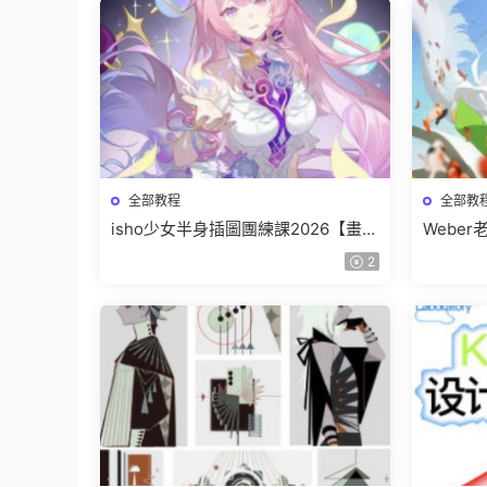
全部教程
全部教
isho少女半身插圖團練課2026【畫質
Webe
高清隻有視頻】
班【畫
2