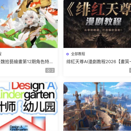
程
全部教程
r老魏拾藝繪畫第12期角色特訓
绯紅天尊AI漫劇教程2026【畫質
質不錯隻有視頻】
有課件】
2