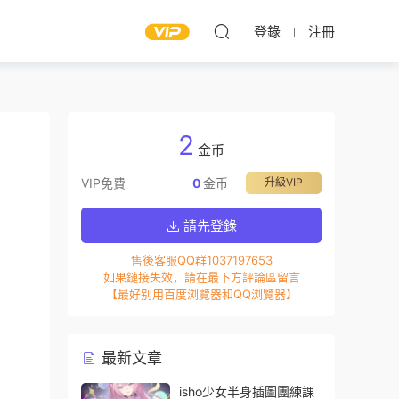
登錄
注冊
2
金币
VIP免費
0
金币
升級VIP
請先登錄
售後客服QQ群1037197653
如果鏈接失效，請在最下方評論區留言
【最好别用百度浏覽器和QQ浏覽器】
最新文章
isho少女半身插圖團練課