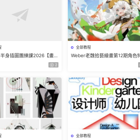
程
全部教程
少女半身插圖團練課2026【畫質
Weber老魏拾藝繪畫第12期角色
有視頻】
班【畫質不錯隻有視頻】
2
程
全部教程