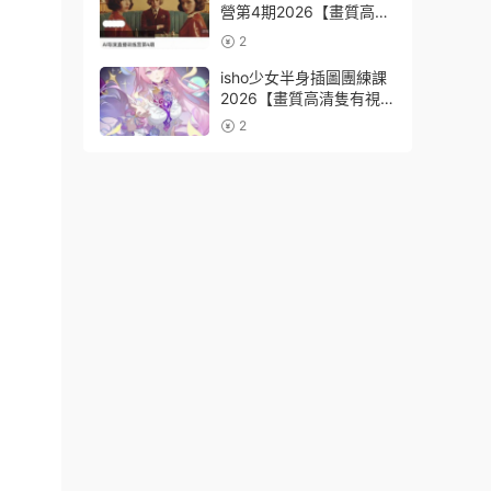
營第4期2026【畫質高清
有資料】
2
isho少女半身插圖團練課
2026【畫質高清隻有視
頻】
2