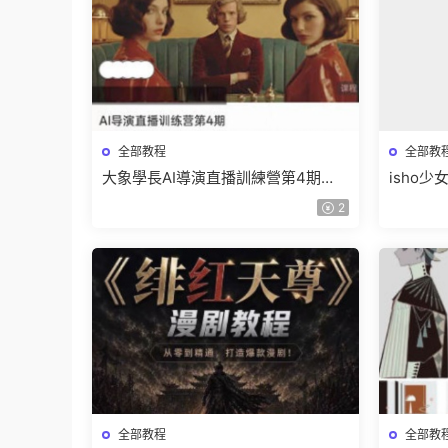
全部教程
全部教
大象學長AI導演直播訓練營第4期
isho
2026【畫質高清有資料】
高清隻
2
全部教程
全部教