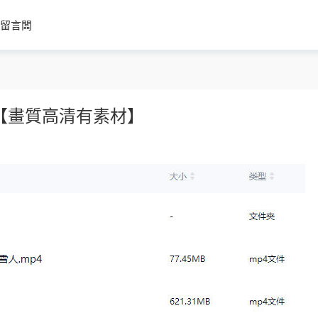
留言闆
班【畫質高清有素材】