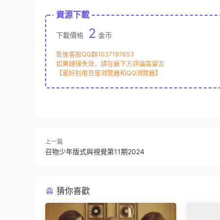
資源下載
2
下載價格
金币
售後客服QQ群1037197653
如果鏈接失效，請在最下方評論區留言
【最好别用百度浏覽器和QQ浏覽器】
上一篇
召物少年版式與視覺第11期2024
猜你喜歡