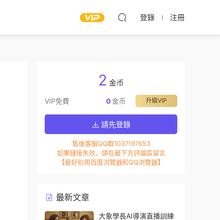
登錄
注冊
2
金币
VIP免費
0
金币
升級VIP
請先登錄
售後客服QQ群1037197653
如果鏈接失效，請在最下方評論區留言
【最好别用百度浏覽器和QQ浏覽器】
最新文章
大象學長AI導演直播訓練