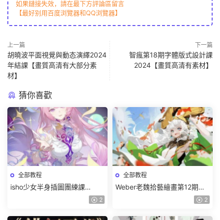
如果鏈接失效，請在最下方評論區留言
【最好别用百度浏覽器和QQ浏覽器】
上一篇
下一篇
胡曉波平面視覺與動态演繹2024
智瘋第18期字體版式設計課
年結課【畫質高清有大部分素
2024【畫質高清有素材】
材】
猜你喜歡
全部教程
全部教程
isho少女半身插圖團練課
Weber老魏拾藝繪畫第12期角
2026【畫質高清隻有視頻】
色特訓班【畫質不錯隻有視
2
2
頻】