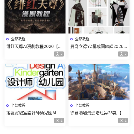
全部教程
全部教程
绯紅天尊AI漫劇教程2026【畫
曼奇立德YZ構成團練課2026年
質一般有課件】
8月已結課【畫質高清有課件】
2
2
全部教程
全部教程
搖醒實驗室設計師幼兒園AI軟
徐慕陽場景進階班第28期【畫
件基礎課2025【畫質不錯有素
質高清有資料】
2
2
材】