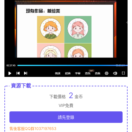
資源下載
2
下載價格
金币
VIP免費
請先登錄
售後客服QQ群1037197653