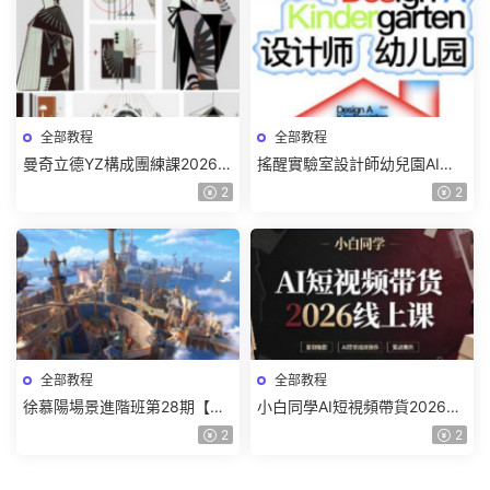
全部教程
全部教程
曼奇立德YZ構成團練課2026年
搖醒實驗室設計師幼兒園AI軟
8月已結課【畫質高清有課件】
件基礎課2025【畫質不錯有素
2
2
材】
全部教程
全部教程
徐慕陽場景進階班第28期【畫
小白同學AI短視頻帶貨2026線
質高清有資料】
上課【畫質不錯有素材】
2
2