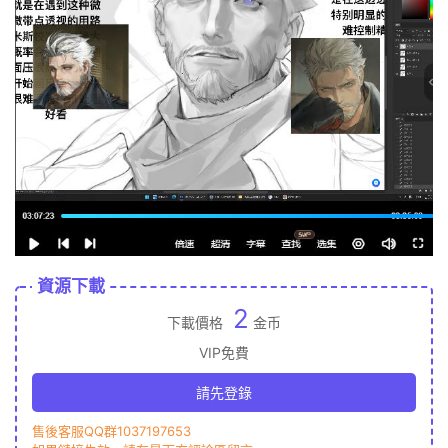
資源下載
2
下載價格
金币
VIP免費
請先登錄
售後客服QQ群1037197653