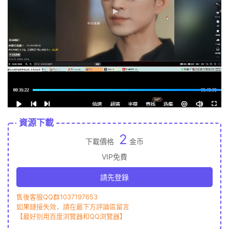
資源下載
2
下載價格
金币
VIP免費
請先登錄
售後客服QQ群1037197653
如果鏈接失效，請在最下方評論區留言
【最好别用百度浏覽器和QQ浏覽器】