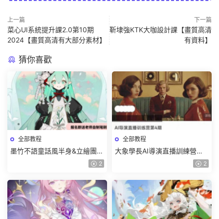
上一篇
下一篇
菜心UI系統提升課2.0第10期
靳埭強KTK大咖設計課【畫質高清
2024【畫質高清有大部分素材】
有資料】
猜你喜歡
全部教程
全部教程
墨竹不語童話風半身&立繪團練
大象學長AI導演直播訓練營第4
課2026【畫質高清有課件筆
期2026【畫質高清有資料】
2
2
刷】