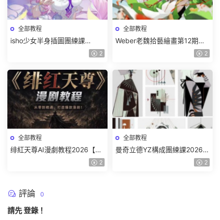
全部教程
全部教程
isho少女半身插圖團練課
Weber老魏拾藝繪畫第12期角
2026【畫質高清隻有視頻】
色特訓班【畫質不錯隻有視
2
2
頻】
全部教程
全部教程
绯紅天尊AI漫劇教程2026【畫
曼奇立德YZ構成團練課2026年
質一般有課件】
8月已結課【畫質高清有課件】
2
2
評論
0
請先
登錄
！