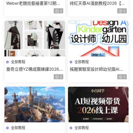
Weber老魏拾藝繪畫第12期角
绯紅天尊AI漫劇教程2026【畫
色特訓班【畫質不錯隻有視
質一般有課件】
2
2
頻】
全部教程
全部教程
曼奇立德YZ構成團練課2026年
搖醒實驗室設計師幼兒園AI軟
8月已結課【畫質高清有課件】
件基礎課2025【畫質不錯有素
2
2
材】
全部教程
全部教程