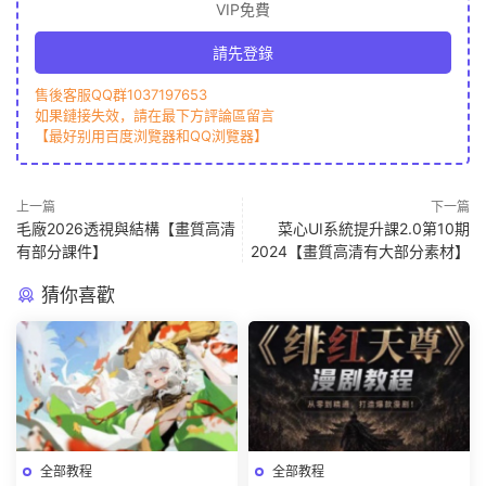
VIP免費
請先登錄
售後客服QQ群1037197653
如果鏈接失效，請在最下方評論區留言
【最好别用百度浏覽器和QQ浏覽器】
上一篇
下一篇
毛廠2026透視與結構【畫質高清
菜心UI系統提升課2.0第10期
有部分課件】
2024【畫質高清有大部分素材】
猜你喜歡
全部教程
全部教程