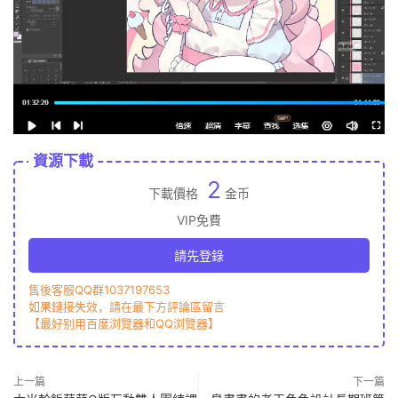
資源下載
2
下載價格
金币
VIP免費
請先登錄
售後客服QQ群1037197653
如果鏈接失效，請在最下方評論區留言
【最好别用百度浏覽器和QQ浏覽器】
上一篇
下一篇