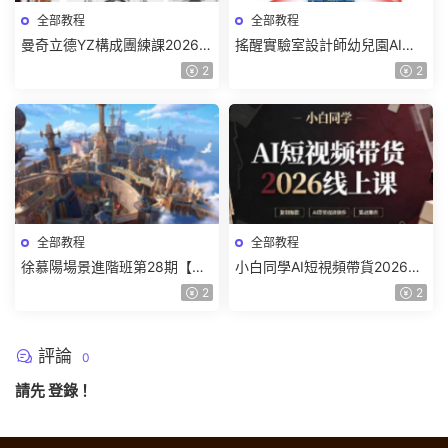
全部教程
全部教程
曼奇立德YZ構成團練課2026年
搖醒實驗室設計師幼兒園AI軟
8月已結課【畫質高清有課件】
件基礎課2025【畫質不錯有素
2
2
材】
全部教程
全部教程
徐慕陽場景進階班第28期【畫
小白同學AI短視頻帶貨2026線
質高清有資料】
上課【畫質不錯有素材】
2
2
評論
0
請先
登錄
！