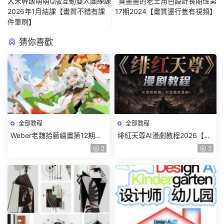
大米幹飯萌萌Q版互動雙人團練課
臭畫畫的老王角色設計長期班第
2026年1月結課【畫質不錯有課
17期2024【畫質還行隻有視頻】
件筆刷】
猜你喜歡
全部教程
全部教程
Weber老魏拾藝繪畫第12期角
绯紅天尊AI漫劇教程2026【畫
色特訓班【畫質不錯隻有視
質一般有課件】
2
2
頻】