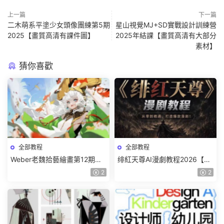
上一篇
下一篇
二木萌系平塗少女頭像團練第5期
星山視覺MJ+SD實戰設計訓練營
2025【畫質高清有課件圖】
2025年結課【畫質高清有大部分
素材】
猜你喜歡
全部教程
全部教程
Weber老魏拾藝繪畫第12期角
绯紅天尊AI漫劇教程2026【畫
色特訓班【畫質不錯隻有視
質一般有課件】
2
2
頻】