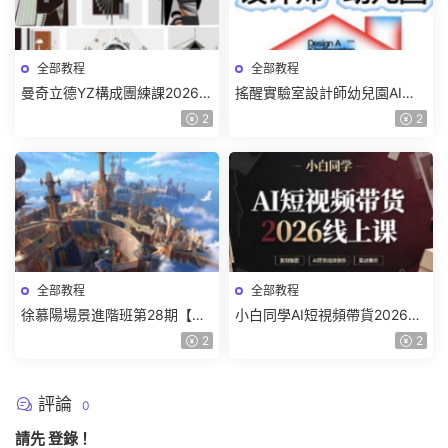
全部教程
全部教程
曼奇立德YZ構成團練課2026年
搖醒實驗室設計師幼兒園AI軟
8月已結課【畫質高清有課件】
件基礎課2025【畫質不錯有素
2
2
材】
全部教程
全部教程
徐慕陽場景進階班第28期【畫
小白同學AI短視頻帶貨2026線
質高清有資料】
上課【畫質不錯有素材】
2
2
評論
0
請先
登錄
！