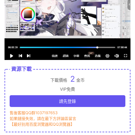
資源下載
2
下載價格
金币
VIP免費
請先登錄
售後客服QQ群1037197653
如果鏈接失效，請在最下方評論區留言
【最好别用百度浏覽器和QQ浏覽器】