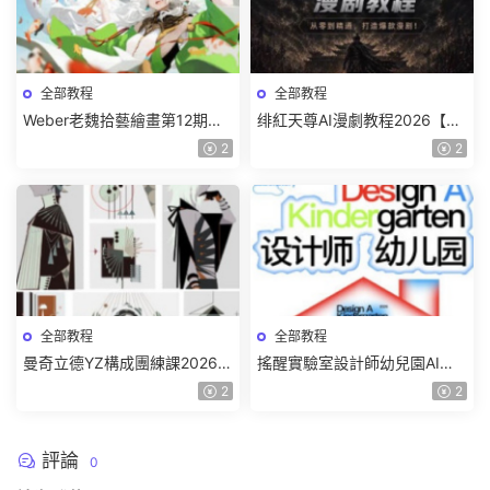
全部教程
全部教程
Weber老魏拾藝繪畫第12期角
绯紅天尊AI漫劇教程2026【畫
色特訓班【畫質不錯隻有視
質一般有課件】
2
2
頻】
全部教程
全部教程
曼奇立德YZ構成團練課2026年
搖醒實驗室設計師幼兒園AI軟
8月已結課【畫質高清有課件】
件基礎課2025【畫質不錯有素
2
2
材】
評論
0