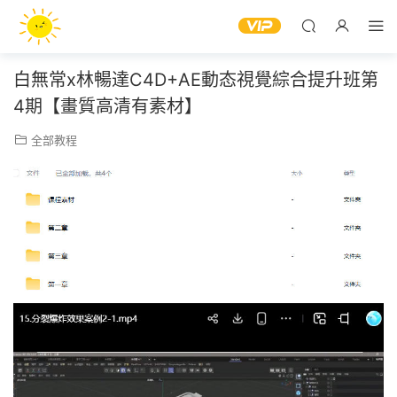
白無常x林暢達C4D+AE動态視覺綜合提升班第
4期【畫質高清有素材】
全部教程