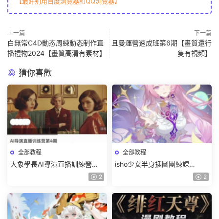
【最好别用百度浏覽器和QQ浏覽器】
上一篇
下一篇
白無常C4D動态周練動态制作直
且曼運營速成班第6期【畫質還行
播禮物2024【畫質高清有素材】
隻有視頻】
猜你喜歡
全部教程
全部教程
大象學長AI導演直播訓練營第4
isho少女半身插圖團練課
期2026【畫質高清有資料】
2026【畫質高清隻有視頻】
2
2