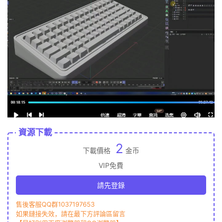
資源下載
2
下載價格
金币
VIP免費
請先登錄
售後客服QQ群1037197653
如果鏈接失效，請在最下方評論區留言