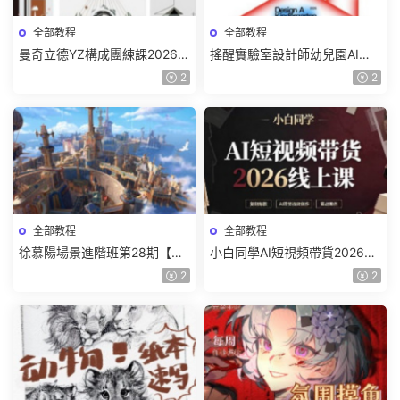
全部教程
全部教程
曼奇立德YZ構成團練課2026年
搖醒實驗室設計師幼兒園AI軟
8月已結課【畫質高清有課件】
件基礎課2025【畫質不錯有素
2
2
材】
全部教程
全部教程
徐慕陽場景進階班第28期【畫
小白同學AI短視頻帶貨2026線
質高清有資料】
上課【畫質不錯有素材】
2
2