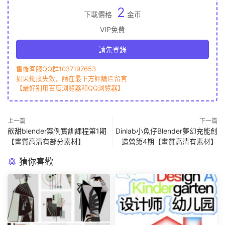
2
下載價格
金币
VIP免費
請先登錄
售後客服QQ群1037197653
如果鏈接失效，請在最下方評論區留言
【最好别用百度浏覽器和QQ浏覽器】
上一篇
下一篇
歆甜blender案例實訓課程第1期
Dinlab小魚仔Blender夢幻充能創
【畫質高清有部分素材】
造營第4期【畫質高清有素材】
猜你喜歡