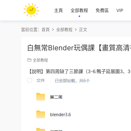
主頁
全部教程
免費區
VIP
當前位置：
首頁
全部教程
正文
白無常Blender玩偶課【畫質高
全部教程
【說明】第四周缺了三節課（3-6.鴨子延展圖3、3-