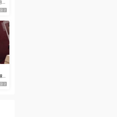
月已
2
課
2