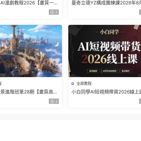
AI漫劇教程2026【畫質一般
曼奇立德YZ構成團練課2026年8
】
結課【畫質高清有課件】
2
程
全部教程
景進階班第28期【畫質高清
小白同學AI短視頻帶貨2026線上
】
【畫質不錯有素材】
2