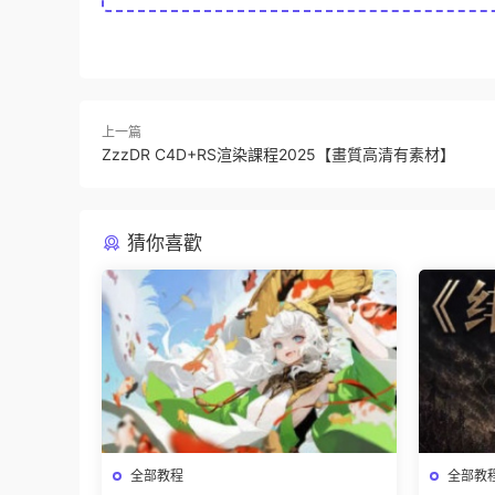
上一篇
ZzzDR C4D+RS渲染課程2025【畫質高清有素材】
猜你喜歡
全部教程
全部教