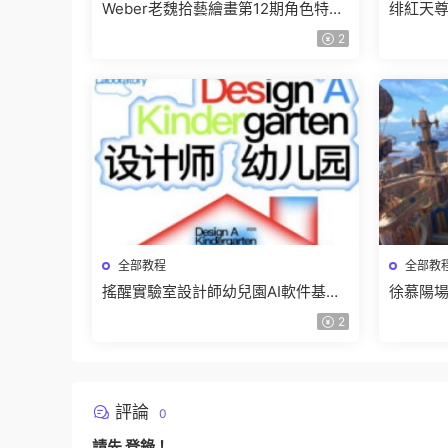
Weber老魏拾藝繪畫第12期角色特訓
绯紅天尊
班【畫質不錯隻有視頻】
有課件
2
全部教程
全部教
搖醒實驗室設計師幼兒園AI軟件基礎
徐慕陽場
課2025【畫質不錯有素材】
有資料
2
評論
0
請先
登錄
！