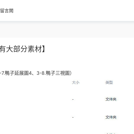
留言闆
清有大部分素材】
7.鴨子延展圖4、3-8.鴨子三視圖）