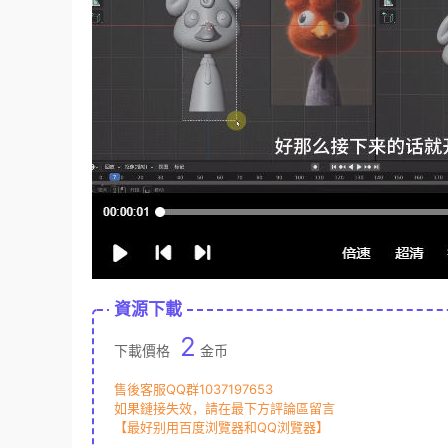
資源下載
2
下載價格
金币
售後客服QQ群1037197653
如果鏈接失效，請在最下方評論區留言
【最好别用百度浏覽器和QQ浏覽器】