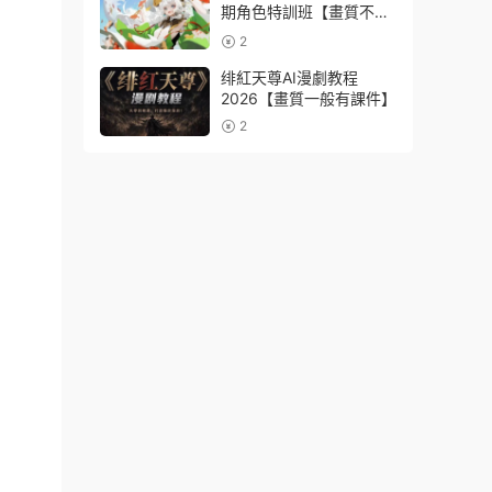
期角色特訓班【畫質不錯
隻有視頻】
2
绯紅天尊AI漫劇教程
2026【畫質一般有課件】
2