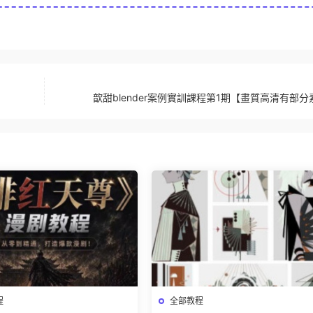
歆甜blender案例實訓課程第1期【畫質高清有部分
程
全部教程