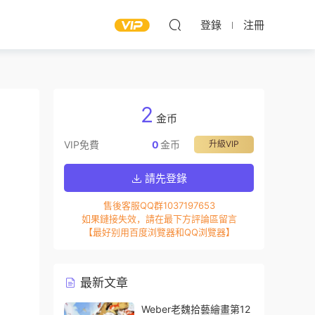
登錄
注冊
2
金币
VIP免費
0
金币
升級VIP
請先登錄
售後客服QQ群1037197653
如果鏈接失效，請在最下方評論區留言
【最好别用百度浏覽器和QQ浏覽器】
最新文章
Weber老魏拾藝繪畫第12