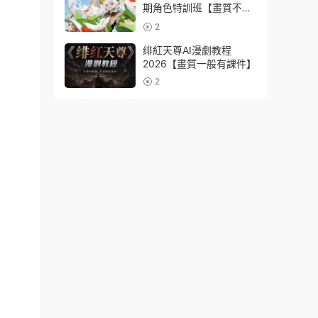
期角色特訓班【畫質不錯
隻有視頻】
2
绯紅天尊AI漫劇教程
2026【畫質一般有課件】
2