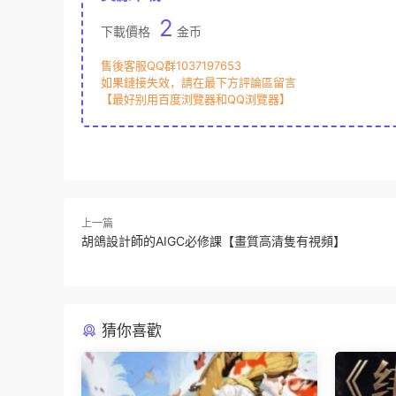
2
下載價格
金币
售後客服QQ群1037197653
如果鏈接失效，請在最下方評論區留言
【最好别用百度浏覽器和QQ浏覽器】
上一篇
胡鴿設計師的AIGC必修課【畫質高清隻有視頻】
猜你喜歡