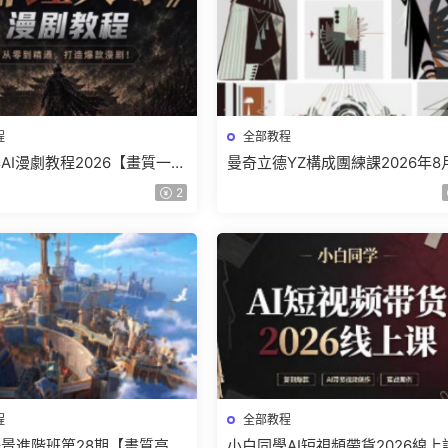
程
全部教程
AI漫劇教程2026【畫質一般
曼奇立德YZ構成團練課2026年8
】
結課【畫質高清有課件】
2
程
全部教程
景進階班第28期【畫質高清
小白同學AI短視頻帶貨2026線上