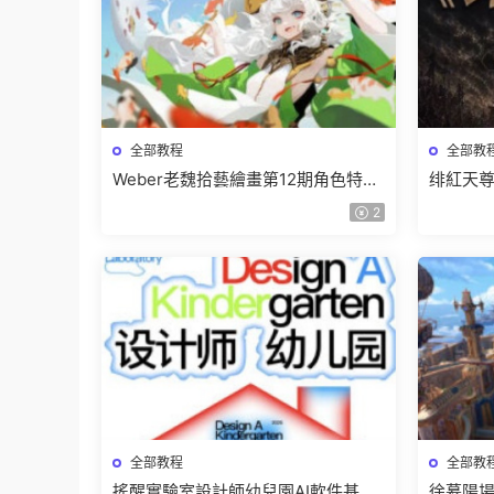
全部教程
全部教
Weber老魏拾藝繪畫第12期角色特訓
绯紅天尊
班【畫質不錯隻有視頻】
有課件
2
全部教程
全部教
搖醒實驗室設計師幼兒園AI軟件基礎
徐慕陽場