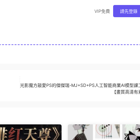
VIP免費
請先登錄
光影魔方敲愛PS的傑傑瑞-MJ+SD+PS人工智能商業AI模型課
【畫質高清有