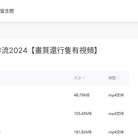
留言闆
作流2024【畫質還行隻有視頻】