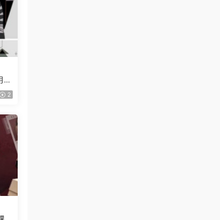
月已
2
課