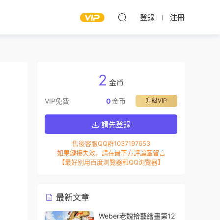
登錄
注冊
2
金币
VIP免費
0
金币
升級VIP
請先登錄
售後客服QQ群1037197653
如果鏈接失效，請在最下方評論區留言
【最好别用百度浏覽器和QQ浏覽器】
最新文章
Weber老魏拾藝繪畫第12