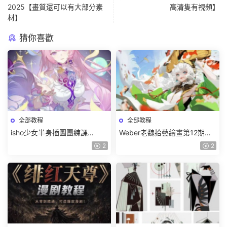
2025【畫質還可以有大部分素
高清隻有視頻】
材】
猜你喜歡
全部教程
全部教程
isho少女半身插圖團練課
Weber老魏拾藝繪畫第12期角
2026【畫質高清隻有視頻】
色特訓班【畫質不錯隻有視
2
2
頻】