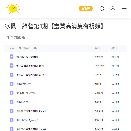
冰楓三維營第1期【畫質高清隻有視頻】
全部教程