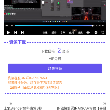
資源下載
2
下載價格
金币
VIP免費
請先登錄
售後客服QQ群1037197653
如果鏈接失效，請在最下方評論區留言
【最好别用百度浏覽器和QQ浏覽器】
上一篇
下一篇
士氣Blender預科班第3期
胡鴿設計師的AIGC必修課【畫質