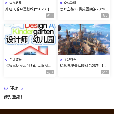
全部教程
全部教程
绯紅天尊AI漫劇教程2026【畫
曼奇立德YZ構成團練課2026年
質一般有課件】
8月已結課【畫質高清有課件】
2
2
全部教程
全部教程
搖醒實驗室設計師幼兒園AI軟
徐慕陽場景進階班第28期【畫
件基礎課2025【畫質不錯有素
質高清有資料】
2
2
材】
評論
0
請先
登錄
！