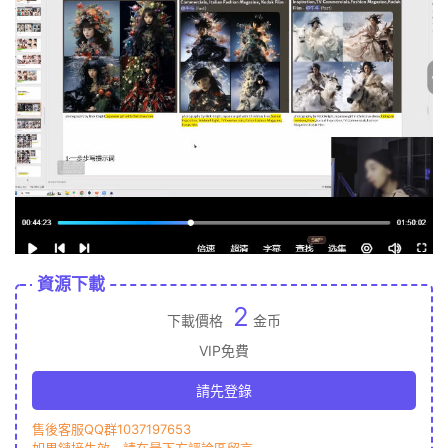
資源下載
2
下載價格
金币
VIP免費
請先登錄
售後客服QQ群1037197653