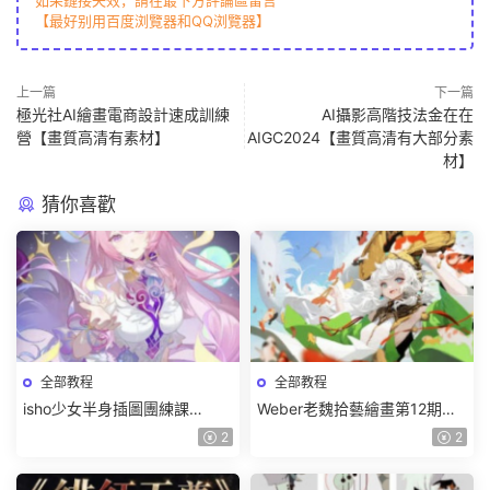
如果鏈接失效，請在最下方評論區留言
【最好别用百度浏覽器和QQ浏覽器】
上一篇
下一篇
極光社AI繪畫電商設計速成訓練
AI攝影高階技法金在在
營【畫質高清有素材】
AIGC2024【畫質高清有大部分素
材】
猜你喜歡
全部教程
全部教程
isho少女半身插圖團練課
Weber老魏拾藝繪畫第12期角
2026【畫質高清隻有視頻】
色特訓班【畫質不錯隻有視
2
2
頻】