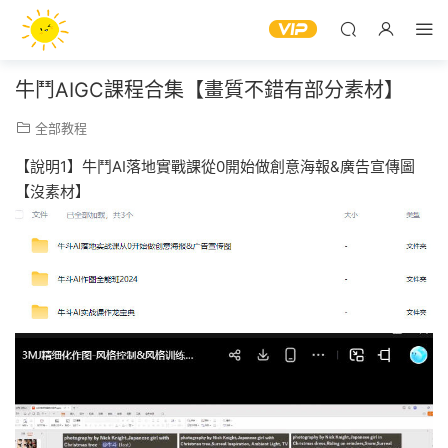
牛鬥AIGC課程合集【畫質不錯有部分素材】
全部教程
【說明1】牛鬥AI落地實戰課從0開始做創意海報&廣告宣傳圖
【沒素材】