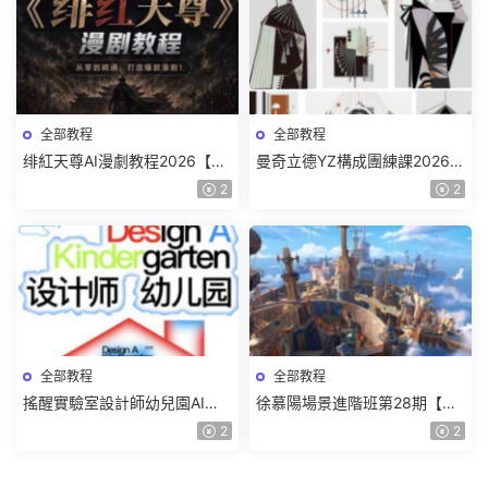
全部教程
全部教程
绯紅天尊AI漫劇教程2026【畫
曼奇立德YZ構成團練課2026年
質一般有課件】
8月已結課【畫質高清有課件】
2
2
全部教程
全部教程
搖醒實驗室設計師幼兒園AI軟
徐慕陽場景進階班第28期【畫
件基礎課2025【畫質不錯有素
質高清有資料】
2
2
材】