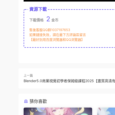
資源下載
2
下載價格
金币
售後客服QQ群1037197653
如果鏈接失效，請在最下方評論區留言
【最好别用百度浏覽器和QQ浏覽器】
上一篇
Blender5.0商業視覺初學者保姆級課程2025【畫質高清
猜你喜歡