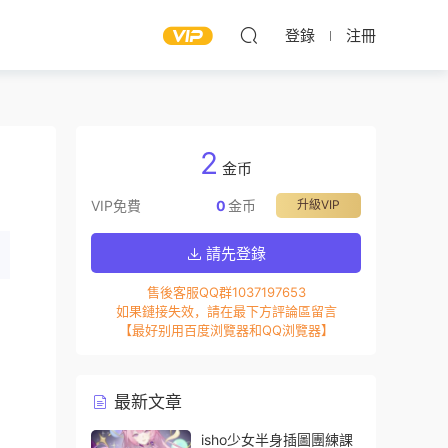
登錄
注冊
2
金币
VIP免費
0
金币
升級VIP
請先登錄
售後客服QQ群1037197653
如果鏈接失效，請在最下方評論區留言
【最好别用百度浏覽器和QQ浏覽器】
最新文章
isho少女半身插圖團練課