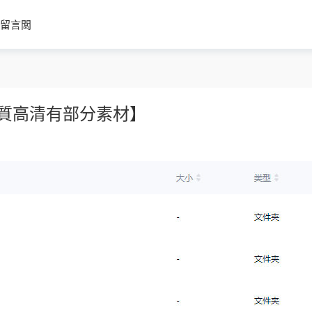
留言闆
【畫質高清有部分素材】