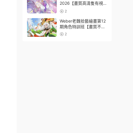
2026【畫質高清隻有視
頻】
2
Weber老魏拾藝繪畫第12
期角色特訓班【畫質不錯
隻有視頻】
2