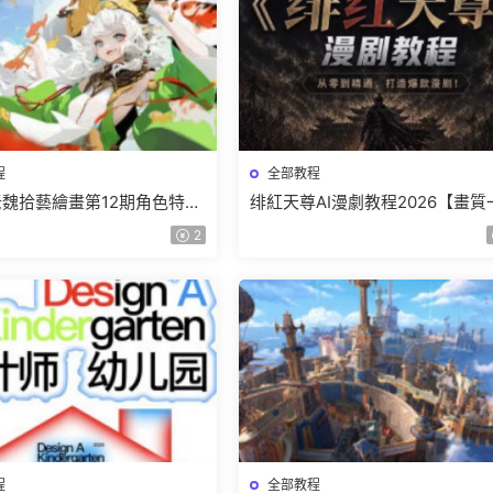
程
全部教程
r老魏拾藝繪畫第12期角色特訓
绯紅天尊AI漫劇教程2026【畫質
質不錯隻有視頻】
有課件】
2
程
全部教程