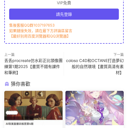
VIP免費
請先登錄
售後客服QQ群1037197653
如果鏈接失效，請在最下方評論區留言
【最好别用百度浏覽器和QQ浏覽器】
上一篇
下一篇
丢丢procreate仿水彩正比頭像團
coloso C4D和OCTANE打造夢幻
練第1期2025【畫質不錯有課件
般的自然環境【畫質高清有素
和筆刷】
材】
猜你喜歡