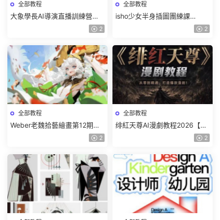
全部教程
全部教程
大象學長AI導演直播訓練營第4
isho少女半身插圖團練課
期2026【畫質高清有資料】
2026【畫質高清隻有視頻】
2
2
全部教程
全部教程
Weber老魏拾藝繪畫第12期角
绯紅天尊AI漫劇教程2026【畫
色特訓班【畫質不錯隻有視
質一般有課件】
2
2
頻】