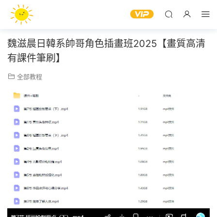
魏滋晨日韓系帥哥角色插畫班2025【畫質高清
有課件筆刷】
全部教程