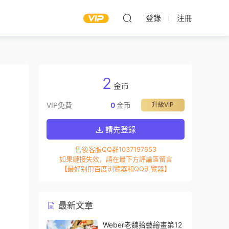
登錄
注冊
2
金币
VIP免費
0
金币
升級VIP
請先登錄
售後客服QQ群1037197653
如果鏈接失效，請在最下方評論區留言
【最好别用百度浏覽器和QQ浏覽器】
最新文章
Weber老魏拾藝繪畫第12