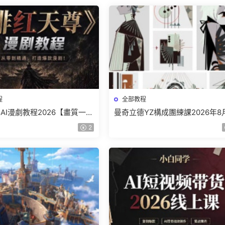
程
全部教程
AI漫劇教程2026【畫質一般
曼奇立德YZ構成團練課2026年8
】
結課【畫質高清有課件】
2