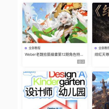
全部教程
全部教
Weber老魏拾藝繪畫第12期角色特訓
绯紅天尊
班【畫質不錯隻有視頻】
有課件
2