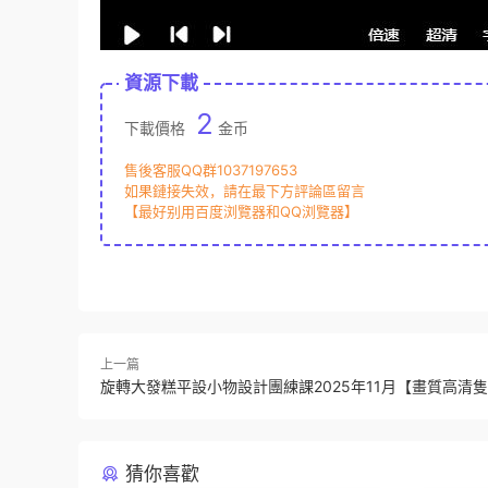
資源下載
2
下載價格
金币
售後客服QQ群1037197653
如果鏈接失效，請在最下方評論區留言
【最好别用百度浏覽器和QQ浏覽器】
上一篇
旋轉大發糕平設小物設計團練課2025年11月【畫質高清
猜你喜歡