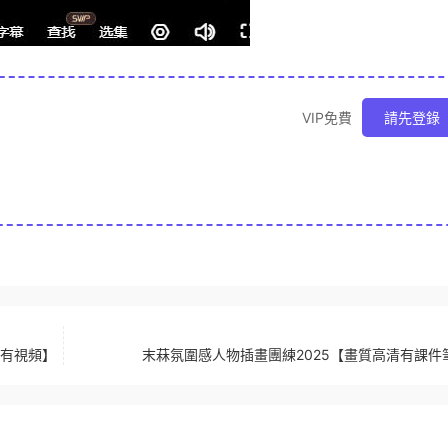
VIP免費
請先登錄
隻有視頻】
末菻氛圍感人物插畫團練2025【畫質高清有課件