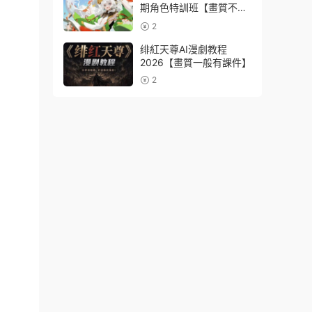
期角色特訓班【畫質不錯
隻有視頻】
2
绯紅天尊AI漫劇教程
2026【畫質一般有課件】
2