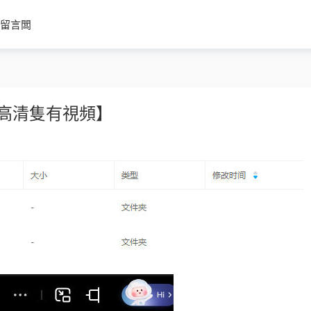
留言闆
質高清隻有視頻】