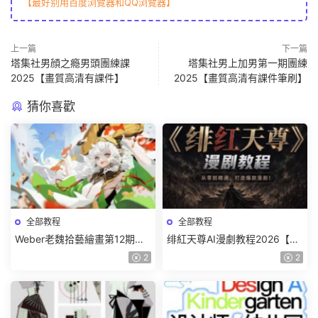
【最好别用百度浏覽器和QQ浏覽器】
上一篇
下一篇
塔集社男顔之瘾男頭團練課
塔集社男上加男第一期團練
2025【畫質高清有課件】
2025【畫質高清有課件筆刷】
猜你喜歡
全部教程
全部教程
Weber老魏拾藝繪畫第12期角
绯紅天尊AI漫劇教程2026【畫
色特訓班【畫質不錯隻有視
質一般有課件】
2
2
頻】