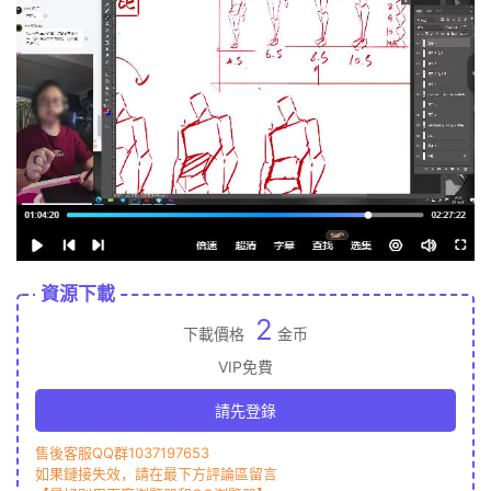
資源下載
2
下載價格
金币
VIP免費
請先登錄
售後客服QQ群1037197653
如果鏈接失效，請在最下方評論區留言