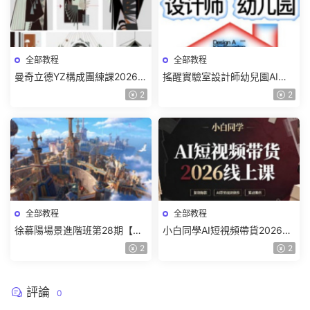
全部教程
全部教程
曼奇立德YZ構成團練課2026年
搖醒實驗室設計師幼兒園AI軟
8月已結課【畫質高清有課件】
件基礎課2025【畫質不錯有素
2
2
材】
全部教程
全部教程
徐慕陽場景進階班第28期【畫
小白同學AI短視頻帶貨2026線
質高清有資料】
上課【畫質不錯有素材】
2
2
評論
0