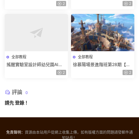
質一般有課件】
8月已結課【畫質高清有課件】
2
2
全部教程
全部教程
搖醒實驗室設計師幼兒園AI軟
徐慕陽場景進階班第28期【畫
件基礎課2025【畫質不錯有素
質高清有資料】
2
2
材】
評論
0
請先
登錄
！
免責聲明：
資源由本站用戶從網上收集上傳，如有版權方面的問題請發郵件通
知站長！