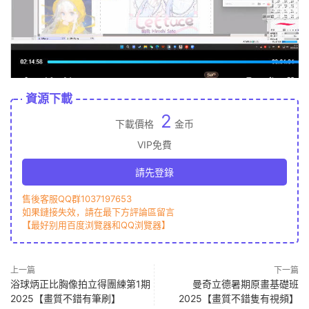
資源下載
2
下載價格
金币
VIP免費
請先登錄
售後客服QQ群1037197653
如果鏈接失效，請在最下方評論區留言
【最好别用百度浏覽器和QQ浏覽器】
上一篇
下一篇
浴球炳正比胸像拍立得團練第1期
曼奇立德暑期原畫基礎班
2025【畫質不錯有筆刷】
2025【畫質不錯隻有視頻】