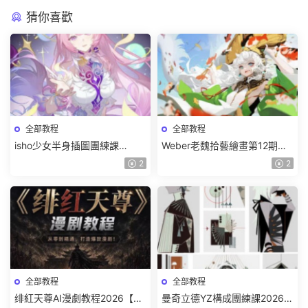
猜你喜歡
全部教程
全部教程
isho少女半身插圖團練課
Weber老魏拾藝繪畫第12期角
2026【畫質高清隻有視頻】
色特訓班【畫質不錯隻有視
2
2
頻】
全部教程
全部教程
绯紅天尊AI漫劇教程2026【畫
曼奇立德YZ構成團練課2026年