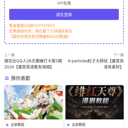
VIP免費
請先登錄
售後客服QQ群1037197653
如果鏈接失效，請在最下方評論區留言
【最好别用百度浏覽器和QQ浏覽器】
上一篇
下一篇
狸花社QQ人28天團練打卡第5期
X-particles粒子大師班【畫質高
2024【畫質高清隻有視頻】
清有素材】
猜你喜歡
全部教程
全部教程