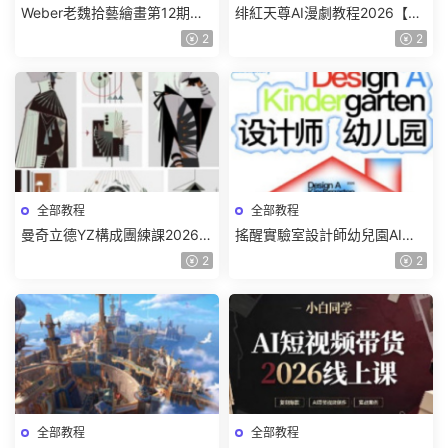
Weber老魏拾藝繪畫第12期角
绯紅天尊AI漫劇教程2026【畫
色特訓班【畫質不錯隻有視
質一般有課件】
2
2
頻】
全部教程
全部教程
曼奇立德YZ構成團練課2026年
搖醒實驗室設計師幼兒園AI軟
8月已結課【畫質高清有課件】
件基礎課2025【畫質不錯有素
2
2
材】
全部教程
全部教程