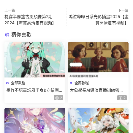
上一篇
下一篇
枕宴半厚塗古風頭像第2期
鳴泣哔哔日系光影插畫2025【畫
2024【畫質高清隻有視頻】
質高清隻有視頻】
猜你喜歡
全部教程
全部教程
墨竹不語童話風半身&立繪團練
大象學長AI導演直播訓練營第4
課2026【畫質高清有課件筆
期2026【畫質高清有資料】
2
2
刷】