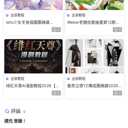
全部教程
全部教程
isho少女半身插圖團練課
Weber老魏拾藝繪畫第12期角
2026【畫質高清隻有視頻】
色特訓班【畫質不錯隻有視
2
2
頻】
全部教程
全部教程
绯紅天尊AI漫劇教程2026【畫
曼奇立德YZ構成團練課2026年
質一般有課件】
8月已結課【畫質高清有課件】
2
2
評論
0
請先
登錄
！