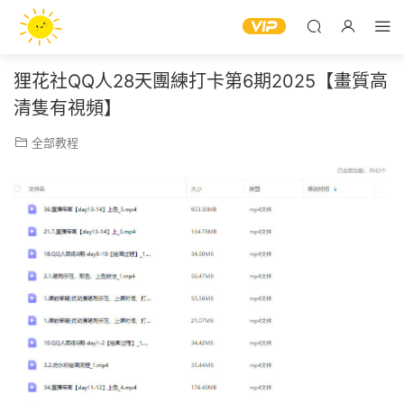
狸花社QQ人28天團練打卡第6期2025【畫質高
清隻有視頻】
全部教程