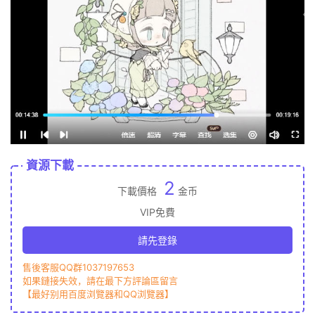
資源下載
2
下載價格
金币
VIP免費
請先登錄
售後客服QQ群1037197653
如果鏈接失效，請在最下方評論區留言
【最好别用百度浏覽器和QQ浏覽器】