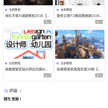
全部教程
全部教程
绯紅天尊AI漫劇教程2026【畫
曼奇立德YZ構成團練課2026年
質一般有課件】
8月已結課【畫質高清有課件】
2
2
全部教程
全部教程
搖醒實驗室設計師幼兒園AI軟
徐慕陽場景進階班第28期【畫
件基礎課2025【畫質不錯有素
質高清有資料】
2
2
材】
評論
0
請先
登錄
！