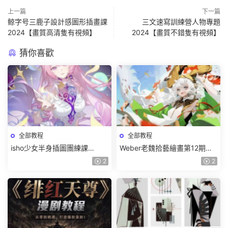
上一篇
下一篇
鲸字号三鹿子設計感圖形插畫課
三文速寫訓練營人物專題
2024【畫質高清隻有視頻】
2024【畫質不錯隻有視頻】
猜你喜歡
全部教程
全部教程
isho少女半身插圖團練課
Weber老魏拾藝繪畫第12期角
2026【畫質高清隻有視頻】
色特訓班【畫質不錯隻有視
2
2
頻】