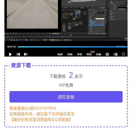
資源下載
2
下載價格
金币
VIP免費
請先登錄
售後客服QQ群1037197653
如果鏈接失效，請在最下方評論區留言
【最好别用百度浏覽器和QQ浏覽器】