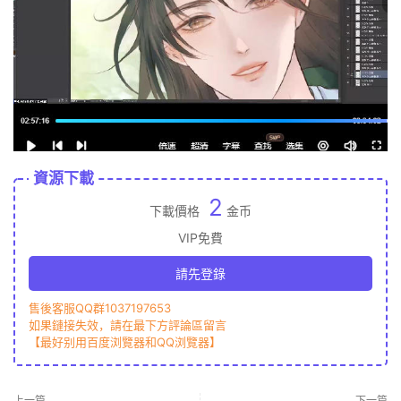
資源下載
2
下載價格
金币
VIP免費
請先登錄
售後客服QQ群1037197653
如果鏈接失效，請在最下方評論區留言
【最好别用百度浏覽器和QQ浏覽器】
上一篇
下一篇