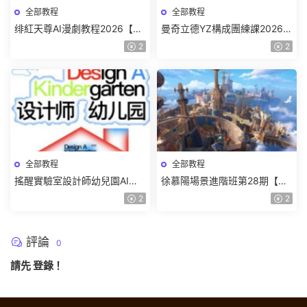
全部教程
全部教程
绯紅天尊AI漫劇教程2026【畫
曼奇立德YZ構成團練課2026年
質一般有課件】
8月已結課【畫質高清有課件】
2
2
全部教程
全部教程
搖醒實驗室設計師幼兒園AI軟
徐慕陽場景進階班第28期【畫
件基礎課2025【畫質不錯有素
質高清有資料】
2
2
材】
評論
0
請先
登錄
！