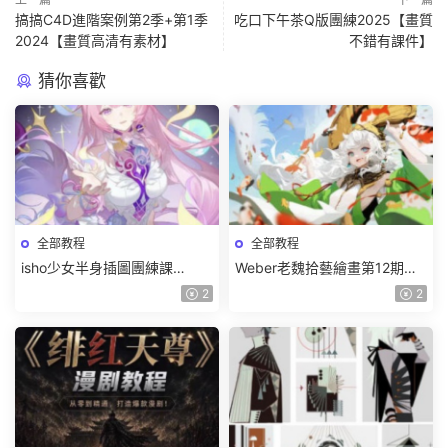
搞搞C4D進階案例第2季+第1季
吃口下午茶Q版團練2025【畫質
2024【畫質高清有素材】
不錯有課件】
猜你喜歡
全部教程
全部教程
isho少女半身插圖團練課
Weber老魏拾藝繪畫第12期角
2026【畫質高清隻有視頻】
色特訓班【畫質不錯隻有視
2
2
頻】